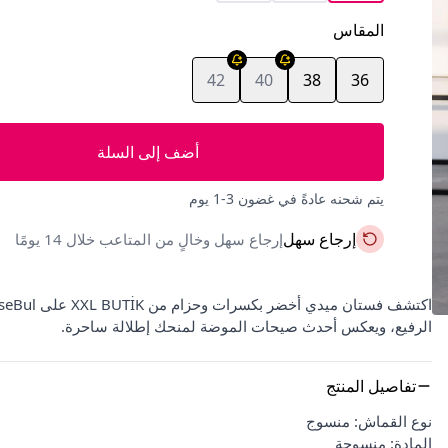
المقاس
42
40
38
36
أضف إلى السلة
يتم شحنه عادةً في غضون 3-1 يوم
إرجاع سهل
إرجاع سهل وخالٍ من المتاعب خلال 14 يومًا
الرفيع، ويعكس أحدث صيحات الموضة لمنحك إطلالة ساحرة.
تفاصيل المنتج
نوع القماش: منسوج
المادة: منسوجة