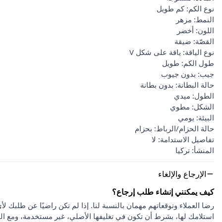
نوع الكم: كم طويل
النمط: مزهر
اللون: أخضر
القصّة: ضيقة
نوع الياقة: ياقة على شكل V
طول الكم: طويل
جيب: بدون جيوب
حالة البطانة: بدون بطانة
الطول: ميدي
الشكل: مطوي
البيئة: يومي
حالة الحزام/الرباط: بحزام
تفاصيل الاستدامة: لا
المنشأ: تركيا
الإرجاع والإلغاء
كيف يمكنني إنشاء طلب إرجاع؟
استلامك لها، بشرط أن تكون في تغليفها الأصلي، غير مستخدمة، ومع ا