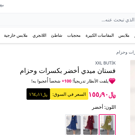
بيع عل
ملابس
المقاسات الكبيرة
محجبات
شاطئ
اللانجري
ملابس خارجية
ات وحزام
XXL BUTİK
فستان ميدي أخضر بكسرات وحزام
يلفت الأنظار تدريجياً!
100+
شخصاً أُعجبوا به!
﷼١٥٥٫٩٠
السعر في السوق:
﷼١٦٤٫١١
اللون
:
أخضر