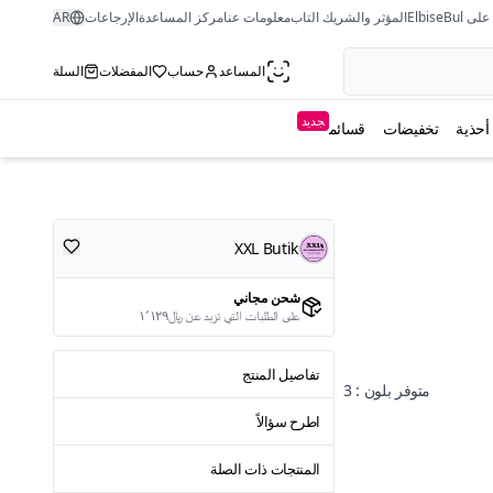
ى ElbiseBul
المؤثر والشريك التاب
معلومات عنا
مركز المساعدة
الإرجاعات
AR
المساعد
حساب
المفضلات
السلة
جديد
أحذية
تخفيضات
قسائم
XXL Butik
شحن مجاني
على الطلبات التي تزيد عن ﷼١٬١٢٩
تفاصيل المنتج
متوفر بلون : 3
اطرح سؤالاً
المنتجات ذات الصلة