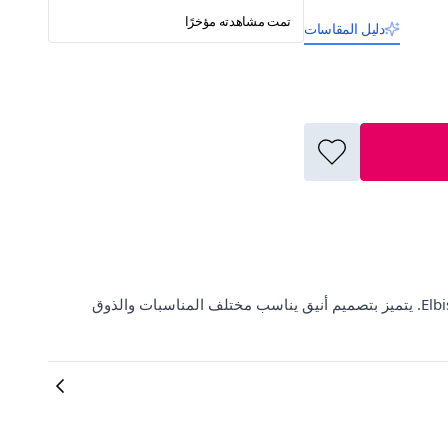
تمت مشاهدته مؤخرًا
دليل المقاسات
اكتشف فستان ميدي أخضر بكسرات وحزام من XXL BUTİK على ElbiseBul. يتميز بتصميم أنيق يناسب مختلف المناسبات والذوق