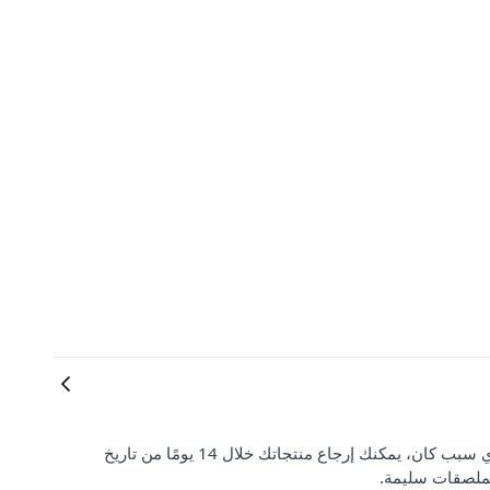
رضا العملاء وتوقعاتهم مهمان بالنسبة لنا. إذا لم تكن راضيًا عن طلبك لأي سبب كان، يمكنك إرجاع منتجاتك خلال 14 يومًا من تاريخ
لملصقات سليمة.