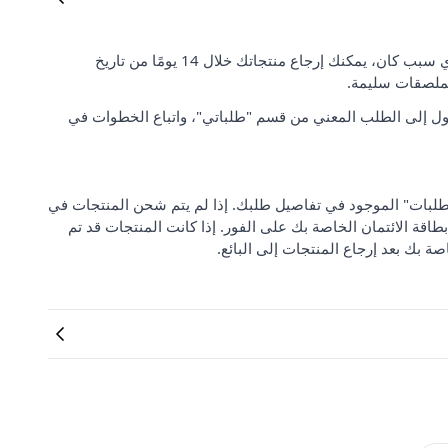
رضا العملاء وتوقعاتهم مهمان بالنسبة لنا. إذا لم تكن راضيًا عن طلبك لأي سبب كان، يمكنك إرجاع منتجاتك خلال 14 يومًا من تاريخ
لملصقات سليمة.
ل إلى الطلب المعني من قسم "طلباتي"، واتباع الخطوات في
 من "مركز دعم الطلبات" الموجود في تفاصيل طلبك. إذا لم يتم شحن المنتجات في
بطاقة الائتمان الخاصة بك على الفور. إذا كانت المنتجات قد تم
صة بك بعد إرجاع المنتجات إلى البائع.