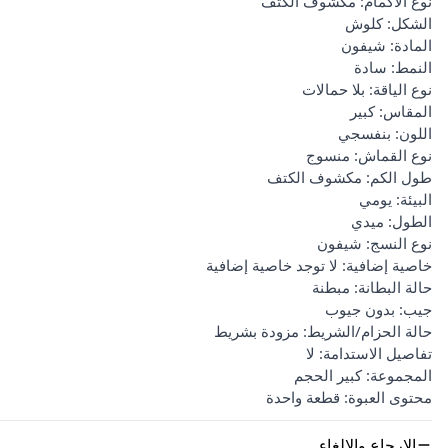
نوع الأكمام: مكشوف الكتف
الشكل: كلوش
المادة: شيفون
النمط: سادة
نوع الياقة: بلا حمالات
المقاس: كبير
اللون: بنفسجي
نوع القماش: منسوج
طول الكم: مكشوف الكتف
البيئة: يومي
الطول: ميدي
نوع النسج: شيفون
خاصية إضافية: لا توجد خاصية إضافية
حالة البطانة: مبطنة
جيب: بدون جيوب
حالة الحزام/الشريط: مزودة بشريط
تفاصيل الاستدامة: لا
المجموعة: كبير الحجم
محتوى العبوة: قطعة واحدة
الإرجاع والإلغاء