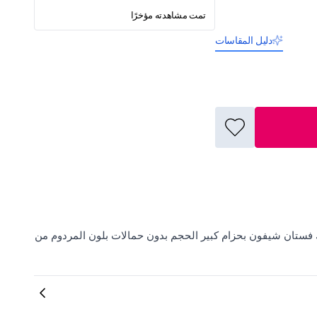
تمت مشاهدته مؤخرًا
دليل المقاسات
من الفساتين الأنيقة في ElbiseBul بما في ذلك فستان شيفون بحزام كبير الحجم بدون حمالات بلون المردوم من