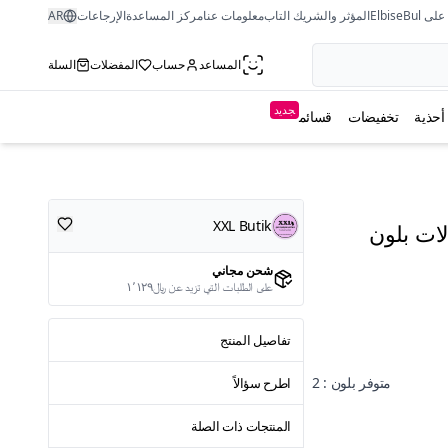
ى ElbiseBul
المؤثر والشريك التاب
معلومات عنا
مركز المساعدة
الإرجاعات
AR
المساعد
حساب
المفضلات
السلة
جديد
أحذية
تخفيضات
قسائم
XXL Butik
ات بلون
شحن مجاني
على الطلبات التي تزيد عن ﷼١٬١٢٩
تفاصيل المنتج
متوفر بلون : 2
اطرح سؤالاً
المنتجات ذات الصلة