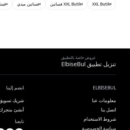
XXL Butik
XXL Butik فساتين
فساتين ميدي
فسا
عروض خاصة بالتطبيق
تنزيل تطبيق ElbiseBul
ELBISEBUL
انضم إلينا
معلومات عنا
شريك تسويق
اتصل بنا
أنشئ متجرك
شروط الاستخدام
تابعنا
سياسة الخصوصية