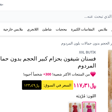
بيع عل
ملابس
المقاسات الكبيرة
محجبات
شاطئ
اللانجري
ملابس خارجية
 الحجم بدون حمالات بلون المردوم
XXL BUTİK
فستان شيفون بحزام كبير الحجم بدون حمال
المردوم
من المنتجات الأكثر شعبية!
300+
شخصاً أحبوه!
﷼١١٧٫٣١
السعر في السوق:
﷼١٢٣٫٤٩
اللون
:
مُرْدِيَة