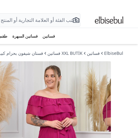
فساتين
فساتين السهرة
طقم
ElbiseBul
فساتين
XXL BUTİK فساتين
فستان شيفون بحزام كبير