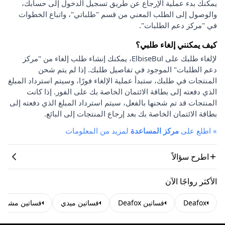
يمكنك بدء عملية الإرجاع عن طريق تسجيل الدخول إلى حسابك،
والوصول إلى الطلب المعني من قسم "طلباتي"، واتباع الخطوات
في "مركز دعم الطلبات".
كيف يمكنني إلغاء طلبي؟
لإلغاء طلبك على ElbiseBul، يمكنك إنشاء طلب إلغاء من "مركز
دعم الطلبات" الموجود في تفاصيل طلبك. إذا لم يتم شحن
المنتجات في طلبك، ستبدأ عملية الإلغاء فورًا، وسيتم استرداد المبلغ
الذي دفعته إلى بطاقة الائتمان الخاصة بك على الفور. إذا كانت
المنتجات قد تم شحنها بالفعل، سيتم استرداد المبلغ الذي دفعته إلى
بطاقة الائتمان الخاصة بك بعد إرجاع المنتجات إلى البائع.
»
اطلع على
مركز المساعدة
لمزيد من المعلومات
اطرح سؤالاً
الأكثر رواجًا الآن
Deafox
فساتين Deafox
فساتين ميدي
فساتين مشقوق