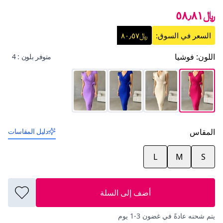
﷼٥٨٫٨١
السعر في السوق:
﷼٨٠٫٥٧
اللون
:
فوشيا
متوفر بلون : 4
المقاس
دليل المقاسات
L
M
S
أضف إلى السلة
يتم شحنه عادةً في غضون 3-1 يوم