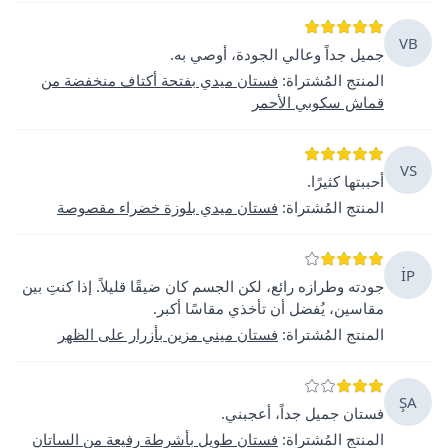
VB
جميل جداً وعالي الجودة، أوصي به.
المنتج المُشتراة
:
فستان ميدي بفتحة أكتاف منخفضة من
قماش سكوبي الأحمر
VS
أحببتها كثيرًا.
المنتج المُشتراة
:
فستان ميدي بلوزة خضراء مقصوصة
İP
جودته وطرازه رائع، لكن الجسم كان ضيقًا قليلاً. إذا كنتِ بين
مقاسين، يُفضل أن تأخذي مقاسًا أكبر.
المنتج المُشتراة
:
فستان ميني مزين بأزرار على الظهر
ŞA
فستان جميل جداً، أعجبني.
المنتج المُشتراة
:
فستان طويل بأشرطة رفيعة من الساتان