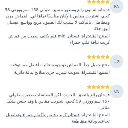
FA
فستانه له لون رائع ومظهر متميز. طولي 158 سم ووزني 58
كجم، اشتريت مقاس L وكان مناسبًا تمامًا لي. القماش مرن
ومطاطي. بالتأكيد لا يسبب لك الضيق، مريح وواسع، فستان
أنيق جدًا.
المنتج المُشتراة
:
فستان midi قلم بكتف سميك من قماش
كريب بياقة قلب حمراء
ÜG
منتج جميل جداً، القماش ذو جودة عالية، أفضل مما توقعت.
المنتج المُشتراة
:
سويت شيرت جري ميلانج بياقة دائرية
VA
فستان رائع يلتصق بالجسد، لكن المقاسات صغيرة. طولي
157 سم ووزني 59 كجم، اشتريت مقاس L وقد جلس بشكل
مثالي.
المنتج المُشتراة
:
فستان كريب قصير بأكمام حمراء وتفاصيل
تجاعيد وياقة متقاطعة