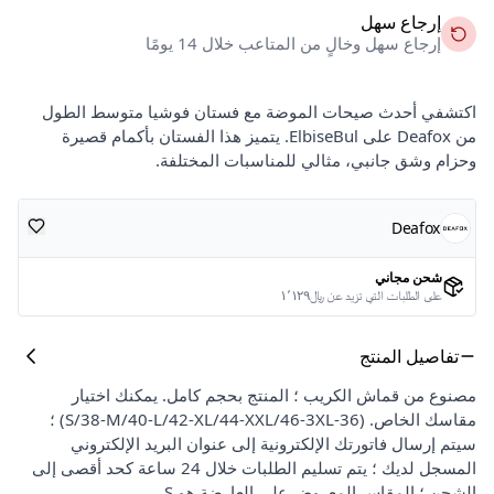
إرجاع سهل
إرجاع سهل وخالٍ من المتاعب خلال 14 يومًا
اكتشفي أحدث صيحات الموضة مع فستان فوشيا متوسط الطول
من Deafox على ElbiseBul. يتميز هذا الفستان بأكمام قصيرة
وحزام وشق جانبي، مثالي للمناسبات المختلفة.
Deafox
شحن مجاني
على الطلبات التي تزيد عن ﷼١٬١٢٩
تفاصيل المنتج
مصنوع من قماش الكريب ؛ المنتج بحجم كامل. يمكنك اختيار
مقاسك الخاص. (36-S/38-M/40-L/42-XL/44-XXL/46-3XL) ؛
سيتم إرسال فاتورتك الإلكترونية إلى عنوان البريد الإلكتروني
المسجل لديك ؛ يتم تسليم الطلبات خلال 24 ساعة كحد أقصى إلى
الشحن ؛ المقاس المعروض على العارضة هو S.