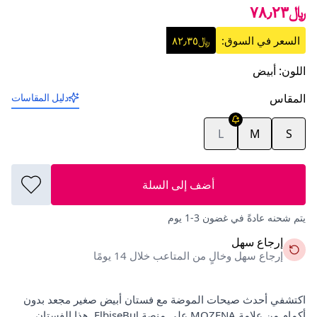
﷼٧٨٫٢٣
السعر في السوق:
﷼٨٢٫٣٥
اللون
:
أبيض
المقاس
دليل المقاسات
L
M
S
أضف إلى السلة
يتم شحنه عادةً في غضون 3-1 يوم
إرجاع سهل
إرجاع سهل وخالٍ من المتاعب خلال 14 يومًا
اكتشفي أحدث صيحات الموضة مع فستان أبيض صغير مجعد بدون
أكمام من علامة MOZENA على منصة ElbiseBul. هذا الفستان