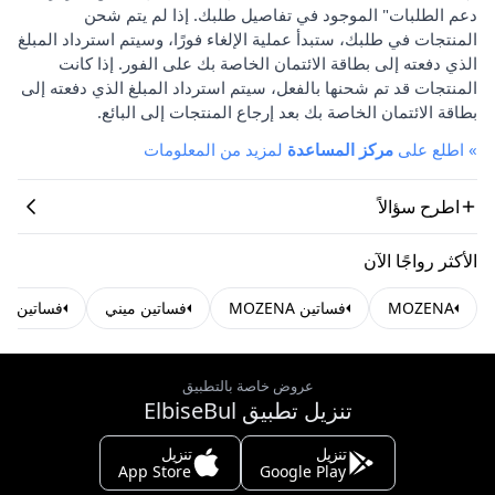
دعم الطلبات" الموجود في تفاصيل طلبك. إذا لم يتم شحن
المنتجات في طلبك، ستبدأ عملية الإلغاء فورًا، وسيتم استرداد المبلغ
الذي دفعته إلى بطاقة الائتمان الخاصة بك على الفور. إذا كانت
المنتجات قد تم شحنها بالفعل، سيتم استرداد المبلغ الذي دفعته إلى
بطاقة الائتمان الخاصة بك بعد إرجاع المنتجات إلى البائع.
»
اطلع على
مركز المساعدة
لمزيد من المعلومات
اطرح سؤالاً
الأكثر رواجًا الآن
MOZENA
فساتين MOZENA
فساتين ميني
فساتين بوز
عروض خاصة بالتطبيق
تنزيل تطبيق ElbiseBul
تنزيل
تنزيل
App Store
Google Play