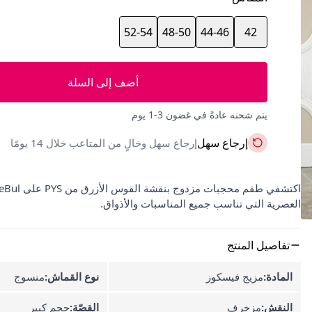
52-54
48-50
44-46
42
أضف إلى السلة
يتم شحنه عادةً في غضون 3-1 يوم
إرجاع سهل
إرجاع سهل وخالٍ من المتاعب خلال 14 يومًا
العصرية التي تناسب جميع المناسبات والأذواق.
تفاصيل المنتج
المادة:
مزيج فيسكوز
نوع القماش:
منسوج
النقش:
مزخرف
القصّة:
حجم كبير