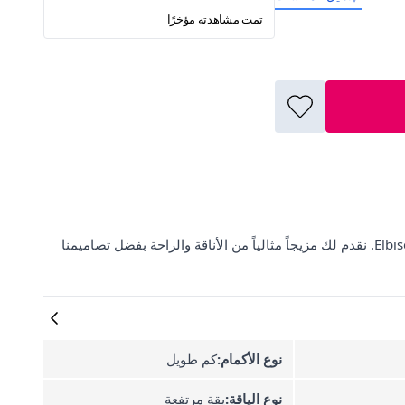
تمت مشاهدته مؤخرًا
اكتشفي طقم محجبات مزدوج بنقشة القوس الأزرق من PYS على ElbiseBul. نقدم لك مزيجاً مثالياً من الأناقة والراحة بفضل تصاميمنا
نوع الأكمام:
كم طويل
نوع الياقة:
يقة مرتفعة