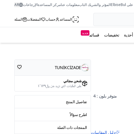
ى ElbiseBul
المؤثر والشريك التاب
معلومات عنا
مركز المساعدة
الإرجاعات
AR
المساعد
حساب
المفضلات
السلة
جديد
أحذية
تخفيضات
قسائم
TUNİKCİZADE
شحن مجاني
على الطلبات التي تزيد عن ﷼١٬١٢٩
متوفر بلون : 4
تفاصيل المنتج
اطرح سؤالاً
المنتجات ذات الصلة
دليل المقاسات