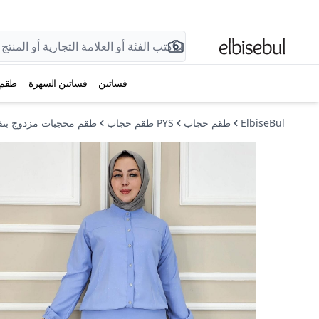
فساتين
فساتين السهرة
طقم
ElbiseBul
طقم حجاب
PYS طقم حجاب
طقم محجبات مزدوج بنق