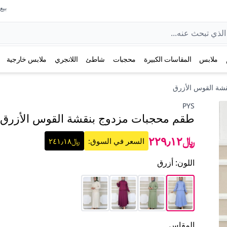
بيع عل
ملابس
المقاسات الكبيرة
محجبات
شاطئ
اللانجري
ملابس خارجية
شة القوس الأزرق
PYS
طقم محجبات مزدوج بنقشة القوس الأزرق
﷼٢٢٩٫١٢
السعر في السوق:
﷼٢٤١٫١٨
اللون
:
أزرق
المقاس