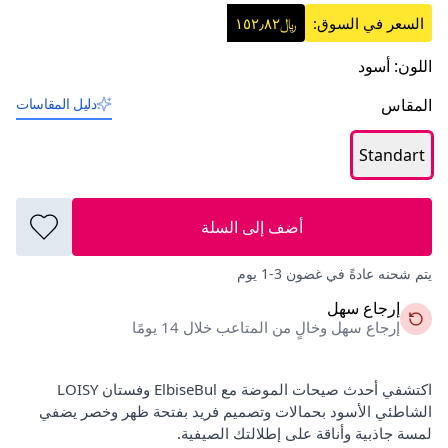
السعر في السوق:
﷼١٥٢٫٨٢
اللون
:
أسود
المقاس
دليل المقاسات
Standart
أضف إلى السلة
يتم شحنه عادةً في غضون 3-1 يوم
إرجاع سهل
إرجاع سهل وخالٍ من المتاعب خلال 14 يومًا
اكتشفي أحدث صيحات الموضة مع ElbiseBul وفستان LOISY
الشاطئي الأسود بحمالات وتصميم فريد بفتحة ظهر وخصر يضفي
لمسة جاذبية وأناقة على إطلالتك الصيفية.