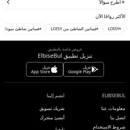
اطرح سؤالاً
الأكثر رواجًا الآن
LOISY
فساتين الشاطئ من LOISY
فساتين شاطئ سوداء
عروض خاصة بالتطبيق
تنزيل تطبيق ElbiseBul
تنزيل
تنزيل
App Store
Google Play
ELBISEBUL
انضم إلينا
معلومات عنا
شريك تسويق
اتصل بنا
أنشئ متجرك
شروط الاستخدام
تابعنا