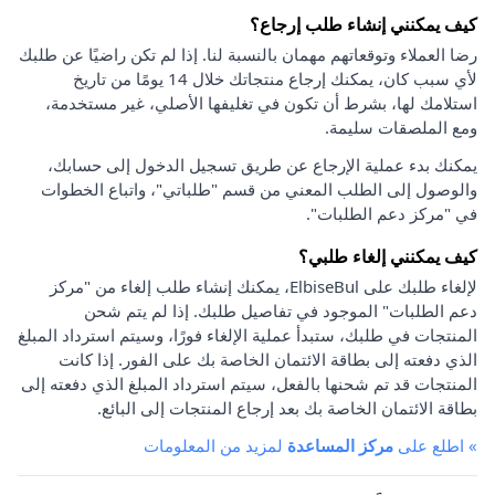
كيف يمكنني إنشاء طلب إرجاع؟
رضا العملاء وتوقعاتهم مهمان بالنسبة لنا. إذا لم تكن راضيًا عن طلبك
لأي سبب كان، يمكنك إرجاع منتجاتك خلال 14 يومًا من تاريخ
استلامك لها، بشرط أن تكون في تغليفها الأصلي، غير مستخدمة،
ومع الملصقات سليمة.
يمكنك بدء عملية الإرجاع عن طريق تسجيل الدخول إلى حسابك،
والوصول إلى الطلب المعني من قسم "طلباتي"، واتباع الخطوات
في "مركز دعم الطلبات".
كيف يمكنني إلغاء طلبي؟
لإلغاء طلبك على ElbiseBul، يمكنك إنشاء طلب إلغاء من "مركز
دعم الطلبات" الموجود في تفاصيل طلبك. إذا لم يتم شحن
المنتجات في طلبك، ستبدأ عملية الإلغاء فورًا، وسيتم استرداد المبلغ
الذي دفعته إلى بطاقة الائتمان الخاصة بك على الفور. إذا كانت
المنتجات قد تم شحنها بالفعل، سيتم استرداد المبلغ الذي دفعته إلى
بطاقة الائتمان الخاصة بك بعد إرجاع المنتجات إلى البائع.
»
اطلع على
مركز المساعدة
لمزيد من المعلومات