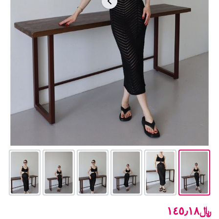
﷼١٤٥٫١٨