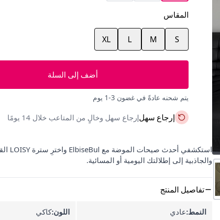
المقاس
XL
L
M
S
أضف إلى السلة
يتم شحنه عادةً في غضون 3-1 يوم
إرجاع سهل
إرجاع سهل وخالٍ من المتاعب خلال 14 يومًا
استكشف
والجاذبية إلى إطلالتك اليومية أو المسائية.
تفاصيل المنتج
النمط:
عادي
اللون:
كاكي