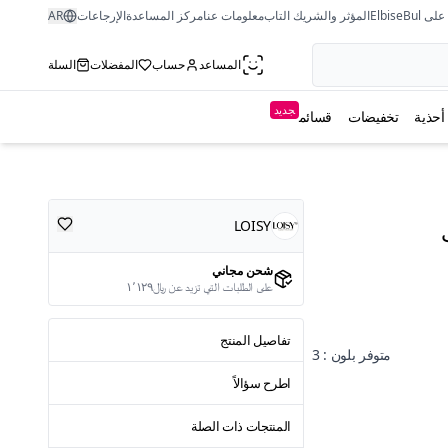
ى ElbiseBul
المؤثر والشريك التاب
معلومات عنا
مركز المساعدة
الإرجاعات
AR
المساعد
حساب
المفضلات
السلة
جديد
أحذية
تخفيضات
قسائم
LOISY
شحن مجاني
على الطلبات التي تزيد عن ﷼١٬١٢٩
تفاصيل المنتج
متوفر بلون : 3
اطرح سؤالاً
المنتجات ذات الصلة