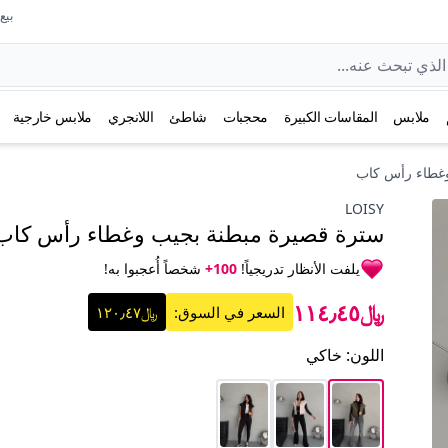
بيع عل
ملابس
المقاسات الكبيرة
محجبات
شاطئ
اللانجري
ملابس خارجية
وغطاء رأس كاب
LOISY
سترة قصيرة مبطنة بجيب وغطاء رأس كاب
يلفت الأنظار تدريجياً!
100+
شخصاً أُعجبوا به!
﷼١١٤٫٤٥
السعر في السوق:
﷼١٢٠٫٤٧
اللون
:
خاكي