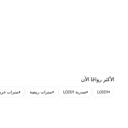
الأكثر رواجًا الآن
LOISY
صدرية LOISY
سترات ربيعية
سترات خريف