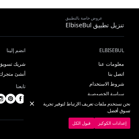
عروض خاصة بالتطبيق
تنزيل تطبيق ElbiseBul
ELBISEBUL
انضم إلينا
معلومات عنا
شريك تسويق
اتصل بنا
أنشئ متجرك
شروط الاستخدام
تابعنا
سياسة الخصوصية
نحن نستخدم ملفات تعريف الارتباط لتوفير تجربة
تسوق أفضل.
إعدادات الكوكيز
قبول الكل
© 2025 ElbiseBul -
جميع الحقوق محفوظة