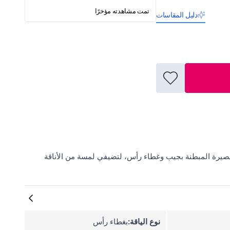
تمت مشاهدته مؤخرًا
دليل المقاسات
ي أحدث صيحات الموضة مع ElbiseBul واخترِ سترة LOISY القصيرة المبطنة بجيب وغطاء رأس، لتضيفي لمسة من الأناقة
نوع الياقة:
بغطاء رأس