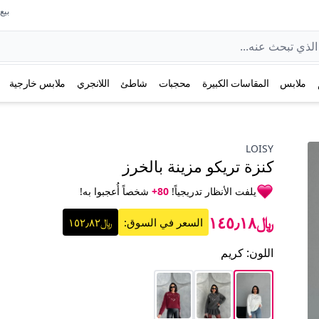
بيع عل
ملابس
المقاسات الكبيرة
محجبات
شاطئ
اللانجري
ملابس خارجية
LOISY
كنزة تريكو مزينة بالخرز
يلفت الأنظار تدريجياً!
80+
شخصاً أُعجبوا به!
﷼١٤٥٫١٨
السعر في السوق:
﷼١٥٢٫٨٢
اللون
:
كريم