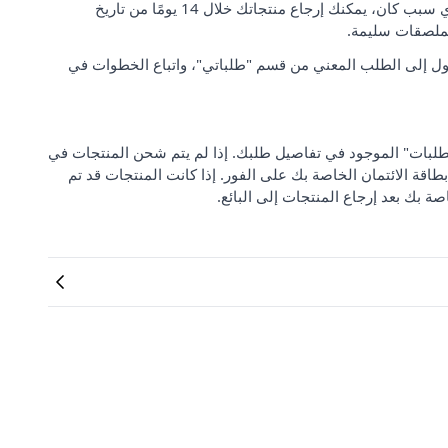
رضا العملاء وتوقعاتهم مهمان بالنسبة لنا. إذا لم تكن راضيًا عن طلبك لأي سبب كان، يمكنك إرجاع منتجاتك خلال 14 يومًا من تاريخ
لملصقات سليمة.
ل إلى الطلب المعني من قسم "طلباتي"، واتباع الخطوات في
 من "مركز دعم الطلبات" الموجود في تفاصيل طلبك. إذا لم يتم شحن المنتجات في
بطاقة الائتمان الخاصة بك على الفور. إذا كانت المنتجات قد تم
صة بك بعد إرجاع المنتجات إلى البائع.