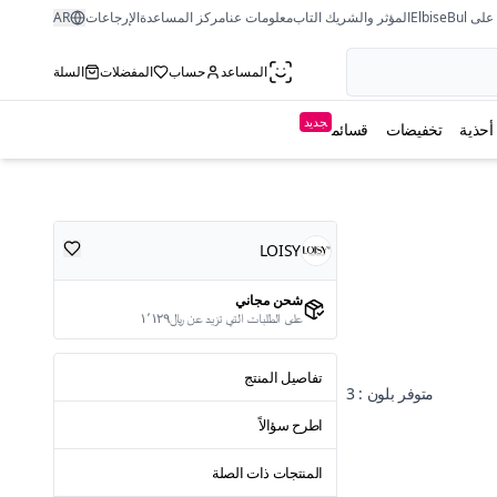
ى ElbiseBul
المؤثر والشريك التاب
معلومات عنا
مركز المساعدة
الإرجاعات
AR
المساعد
حساب
المفضلات
السلة
جديد
أحذية
تخفيضات
قسائم
LOISY
شحن مجاني
على الطلبات التي تزيد عن ﷼١٬١٢٩
تفاصيل المنتج
متوفر بلون : 3
اطرح سؤالاً
المنتجات ذات الصلة