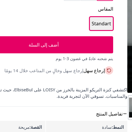
المقاس
Standart
أضف إلى السلة
يتم شحنه عادةً في غضون 3-1 يوم
إرجاع سهل
إرجاع سهل وخالٍ من المتاعب خلال 14 يومًا
اكتشفي كنزة ال
والمناسبات. تسوقي الآن لتجربة فريدة.
تفاصيل المنتج
النمط:
سادة
القصة:
مريحة