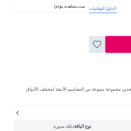
تمت مشاهدته مؤخرًا
دليل المقاسات
تريكو المزينة بالخرز من LOISY على ElbiseBul، حيث تجدين مجموعة متنوعة من التصاميم الأنيقة لمختلف الأذواق
نوع الياقة:
ياقة مدورة