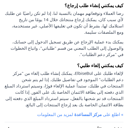
كيف يمكنني إنشاء طلب إرجاع؟
رضا العملاء وتوقعاتهم مهمان بالنسبة لنا. إذا لم تكن راضيًا عن طلبك
لأي سبب كان، يمكنك إرجاع منتجاتك خلال 14 يومًا من تاريخ
استلامك لها، بشرط أن تكون في تغليفها الأصلي، غير مستخدمة،
ومع الملصقات سليمة.
يمكنك بدء عملية الإرجاع عن طريق تسجيل الدخول إلى حسابك،
والوصول إلى الطلب المعني من قسم "طلباتي"، واتباع الخطوات
في "مركز دعم الطلبات".
كيف يمكنني إلغاء طلبي؟
لإلغاء طلبك على ElbiseBul، يمكنك إنشاء طلب إلغاء من "مركز
دعم الطلبات" الموجود في تفاصيل طلبك. إذا لم يتم شحن
المنتجات في طلبك، ستبدأ عملية الإلغاء فورًا، وسيتم استرداد المبلغ
الذي دفعته إلى بطاقة الائتمان الخاصة بك على الفور. إذا كانت
المنتجات قد تم شحنها بالفعل، سيتم استرداد المبلغ الذي دفعته إلى
بطاقة الائتمان الخاصة بك بعد إرجاع المنتجات إلى البائع.
»
اطلع على
مركز المساعدة
لمزيد من المعلومات