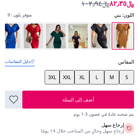
﷼٨٢٫٣٥
﷼١٠٢٫٩٤
اللون
:
بني
متوفر بلون : 9
المقاس
دليل المقاسات
3XL
XXL
XL
L
M
S
أضف إلى السلة
يتم شحنه عادةً في غضون 3-1 يوم
إرجاع سهل
إرجاع سهل وخالٍ من المتاعب خلال 14 يومًا