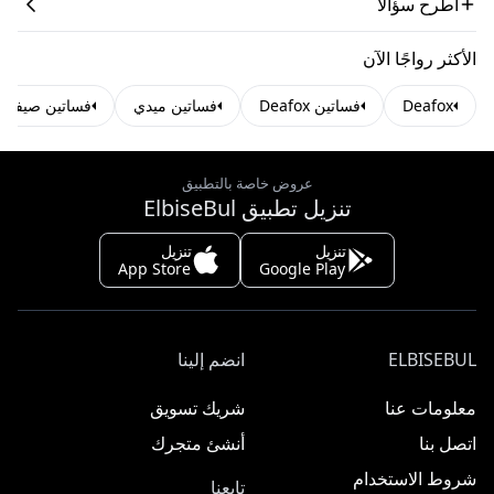
اطرح سؤالاً
الأكثر رواجًا الآن
Deafox
فساتين Deafox
فساتين ميدي
فساتين صيفية
عروض خاصة بالتطبيق
تنزيل تطبيق ElbiseBul
تنزيل
تنزيل
App Store
Google Play
ELBISEBUL
انضم إلينا
معلومات عنا
شريك تسويق
اتصل بنا
أنشئ متجرك
شروط الاستخدام
تابعنا