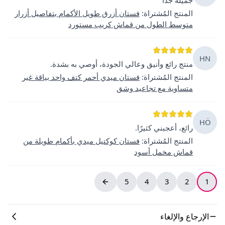
المنتج المُشتراة
:
فستان أزرق طويل الأكمام بتفاصيل أزرار
متوسط الطول من قماش كريب مستورد
HN
منتج رائع وأنيق وعالي الجودة، أوصي به بشدة.
المنتج المُشتراة
:
فستان ميدي أحمر كتف واحد بياقة غير
متساوية مع تجاعيد وشق
HÖ
رائع، أعجبني كثيرًا.
المنتج المُشتراة
:
فستان كوكتيل ميدي بأكمام طويلة من
قماش مخمل أسود
5
4
3
2
1
الإرجاع والإلغاء