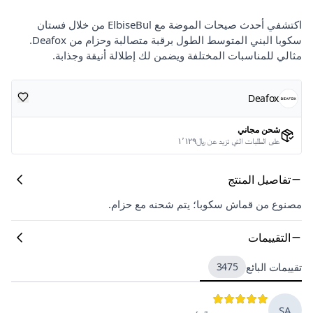
اكتشفي أحدث صيحات الموضة مع ElbiseBul من خلال فستان
سكوبا البني المتوسط الطول برقبة متصالبة وحزام من Deafox.
مثالي للمناسبات المختلفة ويضمن لك إطلالة أنيقة وجذابة.
Deafox
شحن مجاني
على الطلبات التي تزيد عن ﷼١٬١٢٩
تفاصيل المنتج
مصنوع من قماش سكوبا؛ يتم شحنه مع حزام.
التقييمات
تقييمات البائع
3475
SA