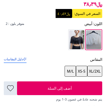
﷼٣٨٫٣٩
السعر في السوق:
﷼٤٠٫٤٢
اللون
:
أبيض
متوفر بلون : 2
المقاس
دليل المقاسات
M/L
XS-S
XL/2XL
أضف إلى السلة
يتم شحنه عادةً في غضون 3-1 يوم