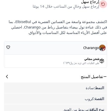
إرجاع سهل
إرجاع سهل وخالٍ من المتاعب خلال 14 يومًا
اكتشف مجموعة واسعة من الفساتين العصرية في ElbiseBul، بما
في ذلك عباءة تول بيضاء بتفاصيل رباط من Charango. احصلي
على أفضل الأزياء المناسبة لكل المناسبات والأذواق.
Charango
شحن مجاني
على الطلبات التي تزيد عن ﷼١٬١٢٩
تفاصيل المنتج
النمط:
سادة
القصة:
كروب
نوع الياقة:
مربوط من العنق