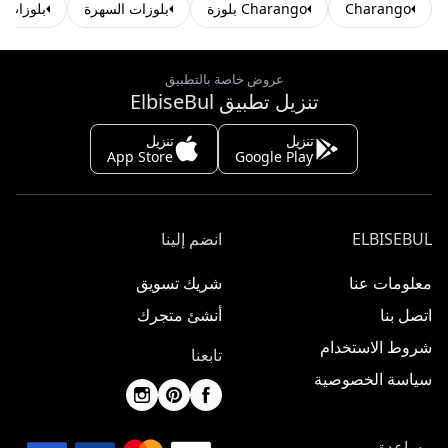
Charango
Charango بلوزة
بلوزات السهرة
بلوزات ا
عروض خاصة بالتطبيق
تنزيل تطبيق ElbiseBul
تنزيل
تنزيل
App Store
Google Play
ELBISEBUL
انضم إلينا
معلومات عنا
شريك تسويق
اتصل بنا
أنشئ متجرك
شروط الاستخدام
تابعنا
سياسة الخصوصية
مساعدة