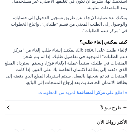
استلامك لها، بشرط أن تكون في تغليفها الأصلي، غير مستخدمة،
ومع الملصقات سليمة.
يمكنك بدء عملية الإرجاع عن طريق تسجيل الدخول إلى حسابك،
والوصول إلى الطلب المعني من قسم "طلباتي"، واتباع الخطوات
في "مركز دعم الطلبات".
كيف يمكنني إلغاء طلبي؟
لإلغاء طلبك على ElbiseBul، يمكنك إنشاء طلب إلغاء من "مركز
دعم الطلبات" الموجود في تفاصيل طلبك. إذا لم يتم شحن
المنتجات في طلبك، ستبدأ عملية الإلغاء فورًا، وسيتم استرداد المبلغ
الذي دفعته إلى بطاقة الائتمان الخاصة بك على الفور. إذا كانت
المنتجات قد تم شحنها بالفعل، سيتم استرداد المبلغ الذي دفعته إلى
بطاقة الائتمان الخاصة بك بعد إرجاع المنتجات إلى البائع.
»
اطلع على
مركز المساعدة
لمزيد من المعلومات
اطرح سؤالاً
الأكثر رواجًا الآن