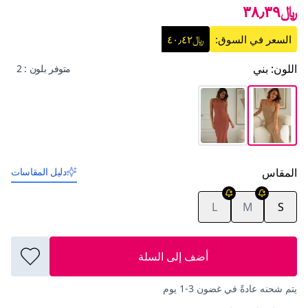
﷼٣٨٫٣٩
السعر في السوق:
﷼٤٠٫٤٢
اللون
:
بني
متوفر بلون : 2
المقاس
دليل المقاسات
L
M
S
أضف إلى السلة
يتم شحنه عادةً في غضون 3-1 يوم