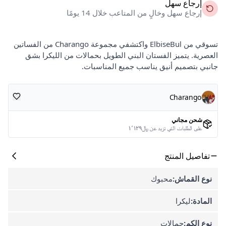
إرجاع سهل
إرجاع سهل وخالٍ من المتاعب خلال 14 يومًا
تسوقي من ElbiseBul واكتشفي مجموعة Charango من الفساتين
العصرية. يتميز الفستان البني الطويل بحمالات من الليكرا بشق
جانبي بتصميم أنيق يناسب جميع المناسبات.
Charango
شحن مجاني
على الطلبات التي تزيد عن ﷼١٬١٢٩
تفاصيل المنتج
نوع القماش:
محبوك
المادة:
ليكرا
نوع الكم:
حمالات