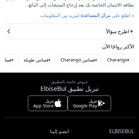
بطاقة الائتمان الخاصة بك بعد إرجاع المنتجات إلى البائع.
»
اطلع على
مركز المساعدة
لمزيد من المعلومات
اطرح سؤالاً
الأكثر رواجًا الآن
Charango
فساتين Charango
فساتين طويلة
فساتين
عروض خاصة بالتطبيق
تنزيل تطبيق ElbiseBul
تنزيل
تنزيل
App Store
Google Play
ELBISEBUL
انضم إلينا