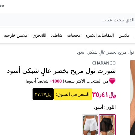
بيع عل
ملابس
المقاسات الكبيرة
محجبات
شاطئ
اللانجري
ملابس خارجية
ول مريح بخصر عالٍ شبكي أسود
CHARANGO
شورت تول مريح بخصر عالٍ شبكي أسود
من المنتجات الأكثر شعبية!
1000+
شخصاً أحبوه!
﷼٣٥٫٤١
السعر في السوق:
﷼٣٧٫٢٧
اللون
:
أسود