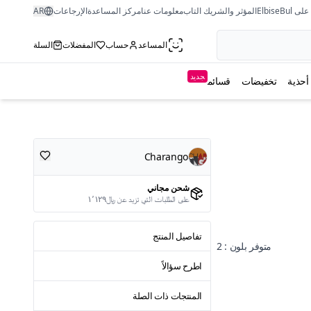
ى ElbiseBul
المؤثر والشريك التاب
معلومات عنا
مركز المساعدة
الإرجاعات
AR
المساعد
حساب
المفضلات
السلة
جديد
أحذية
تخفيضات
قسائم
Charango
شحن مجاني
على الطلبات التي تزيد عن ﷼١٬١٢٩
تفاصيل المنتج
متوفر بلون : 2
اطرح سؤالاً
المنتجات ذات الصلة