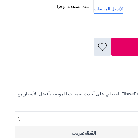
تمت مشاهدته مؤخرًا
دليل المقاسات
تسوقي شورت تول مريح بخصر عالٍ شبكي أسود من Charango عبر ElbiseBul. احصلي على أحدث صيحات الموضة بأفضل الأسعار مع
القَصَّة:
مريحة