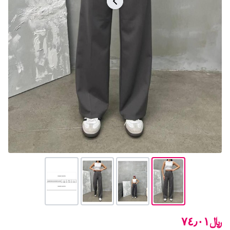
﷼٧٤٫٠١