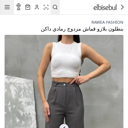
AR
RAWEA FASHİON
بنطلون بلازو قماش مزدوج رمادي داكن