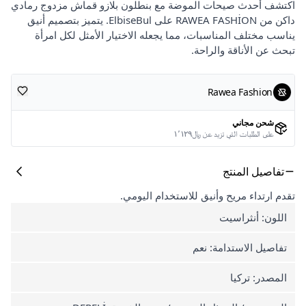
اكتشف أحدث صيحات الموضة مع بنطلون بلازو قماش مزدوج رمادي
داكن من RAWEA FASHİON على ElbiseBul. يتميز بتصميم أنيق
يناسب مختلف المناسبات، مما يجعله الاختيار الأمثل لكل امرأة
تبحث عن الأناقة والراحة.
Rawea Fashion
شحن مجاني
على الطلبات التي تزيد عن ﷼١٬١٢٩
تفاصيل المنتج
تقدم ارتداء مريح وأنيق للاستخدام اليومي.
اللون: أنثراسيت
تفاصيل الاستدامة: نعم
المصدر: تركيا