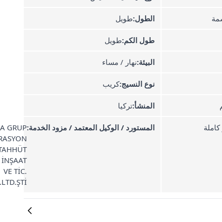
مة
الطول:
طويل
طول الكم:
طويل
البيئة:
نهار / مساء
نوع النسيج:
كريب
المنشأ:
تركيا
 كاملة
المستورد / الوكيل المعتمد / مزود الخدمة:
A GRUP
RASYON
TAHHÜT
 İNŞAAT
VE TİC.
LTD.ŞTİ.