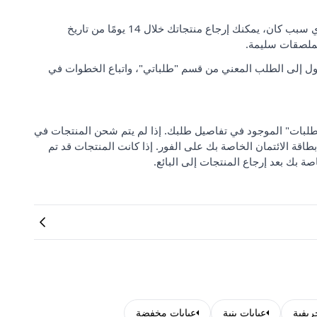
رضا العملاء وتوقعاتهم مهمان بالنسبة لنا. إذا لم تكن راضيًا عن طلبك لأي سبب كان، يمكنك إرجاع منتجاتك خلال 14 يومًا من تاريخ
لملصقات سليمة.
ل إلى الطلب المعني من قسم "طلباتي"، واتباع الخطوات في
 من "مركز دعم الطلبات" الموجود في تفاصيل طلبك. إذا لم يتم شحن المنتجات في
بطاقة الائتمان الخاصة بك على الفور. إذا كانت المنتجات قد تم
صة بك بعد إرجاع المنتجات إلى البائع.
ريفية
عبايات بنية
عبايات مخفضة