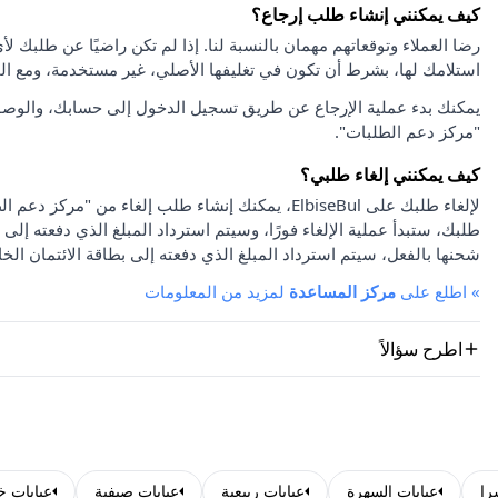
كيف يمكنني إنشاء طلب إرجاع؟
استلامك لها، بشرط أن تكون في تغليفها الأصلي، غير مستخدمة، ومع ا
يمكنك بدء عملية الإرجاع عن طريق تسجيل الدخول إلى حسابك، والوصو
"مركز دعم الطلبات".
كيف يمكنني إلغاء طلبي؟
لإلغاء طلبك على ElbiseBul، يمكنك إنشاء طلب إلغاء
طلبك، ستبدأ عملية الإلغاء فورًا، وسيتم استرداد المبلغ الذي دفعته إلى 
شحنها بالفعل، سيتم استرداد المبلغ الذي دفعته إلى بطاقة الائتمان الخا
»
اطلع على
مركز المساعدة
لمزيد من المعلومات
اطرح سؤالاً
را
عبايات السهرة
عبايات ربيعية
عبايات صيفية
عبايات خ