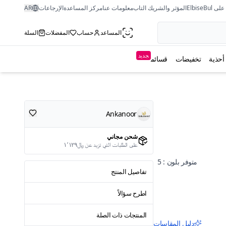
ى ElbiseBul
المؤثر والشريك التاب
معلومات عنا
مركز المساعدة
الإرجاعات
AR
المساعد
حساب
المفضلات
السلة
جديد
أحذية
تخفيضات
قسائم
Ankanoor
شحن مجاني
على الطلبات التي تزيد عن ﷼١٬١٢٩
متوفر بلون : 5
تفاصيل المنتج
اطرح سؤالاً
المنتجات ذات الصلة
دليل المقاسات