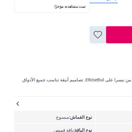
تمت مشاهدته مؤخرًا
اكتشف مجموعة رائعة من العبايات الطويلة بأزرار كاملة مع أكمام مزينة من نيسرا على ElbiseBul. تصاميم أنيقة تناسب جميع الأذواق
نوع القماش:
منسوج
نوع الياقة:
ياقة قميص