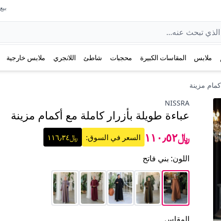
بيع عل
ملابس
المقاسات الكبيرة
محجبات
شاطئ
اللانجري
ملابس خارجية
كمام مزينة
NISSRA
عباءة طويلة بأزرار كاملة مع أكمام مزينة
﷼١١٠٫٥٢
السعر في السوق:
﷼١١٦٫٣٤
اللون
:
بني فاتح
المقاس