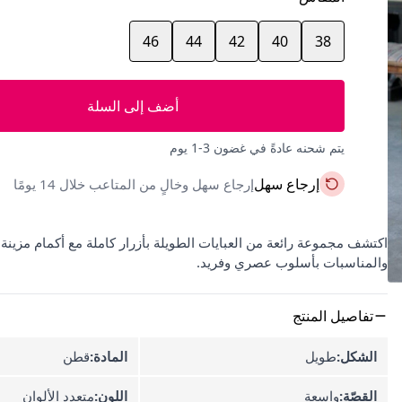
46
44
42
40
38
أضف إلى السلة
يتم شحنه عادةً في غضون 3-1 يوم
إرجاع سهل
إرجاع سهل وخالٍ من المتاعب خلال 14 يومًا
والمناسبات بأسلوب عصري وفريد.
تفاصيل المنتج
الشكل:
طويل
المادة:
قطن
القصّة:
واسعة
اللون:
متعدد الألوان