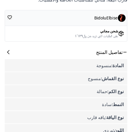
BidoluElbise
شحن مجاني
على الطلبات التي تزيد عن ﷼١٬١٢٩
تفاصيل المنتج
المادة:
منسوجة
نوع القماش:
منسوج
نوع الكم:
حمالة
النمط:
سادة
نوع الياقة:
ياقه قارب
اللون:
وردي