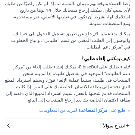
رضا العملاء وتوقعاتهم مهمان بالنسبة لنا. إذا لم تكن راضيًا عن طلبك
لأي سبب كان، يمكنك إرجاع منتجاتك خلال 14 يومًا من تاريخ
استلامك لها، بشرط أن تكون في تغليفها الأصلي، غير مستخدمة،
ومع الملصقات سليمة.
يمكنك بدء عملية الإرجاع عن طريق تسجيل الدخول إلى حسابك،
والوصول إلى الطلب المعني من قسم "طلباتي"، واتباع الخطوات
في "مركز دعم الطلبات".
كيف يمكنني إلغاء طلبي؟
لإلغاء طلبك على ElbiseBul، يمكنك إنشاء طلب إلغاء من "مركز
دعم الطلبات" الموجود في تفاصيل طلبك. إذا لم يتم شحن
المنتجات في طلبك، ستبدأ عملية الإلغاء فورًا، وسيتم استرداد المبلغ
الذي دفعته إلى بطاقة الائتمان الخاصة بك على الفور. إذا كانت
المنتجات قد تم شحنها بالفعل، سيتم استرداد المبلغ الذي دفعته إلى
بطاقة الائتمان الخاصة بك بعد إرجاع المنتجات إلى البائع.
»
اطلع على
مركز المساعدة
لمزيد من المعلومات
اطرح سؤالاً