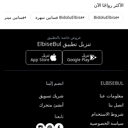
الأكثر رواجًا الآن
BidoluElbise
BidoluElbise فساتين سهرة
فساتين ميني س
عروض خاصة بالتطبيق
تنزيل تطبيق ElbiseBul
تنزيل
تنزيل
App Store
Google Play
ELBISEBUL
انضم إلينا
معلومات عنا
شريك تسويق
اتصل بنا
أنشئ متجرك
شروط الاستخدام
تابعنا
سياسة الخصوصية