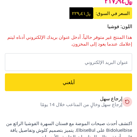
﷼٢١٧٫٩٤
السعر في السوق:
﷼٢٢٩٫٤١
اللون
:
فوشيا
هذا المنتج غير متوفر حالياً. أدخل عنوان بريدك الإلكتروني أدناه ليتم
إعلامك عندما يعود إلى المخزون.
أبلغني
إرجاع سهل
إرجاع سهل وخالٍ من المتاعب خلال 14 يومًا
اكتشف أحدث صيحات الموضة مع فستان السهرة الفوشيا الرائع من
Bidoluelbise على ElbiseBul. يتميز بتصميم كلوش وتفاصيل ياقة
قارب أنيقة، مثالي للمناسبات الخاصة والأمسيات.