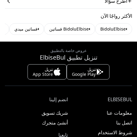
اطرح سؤالاً
الأكثر رواجًا الآن
BidoluElbise
BidoluElbise فساتين
فساتين ميدي
فس
عروض خاصة بالتطبيق
تنزيل تطبيق ElbiseBul
تنزيل
تنزيل
App Store
Google Play
ELBISEBUL
انضم إلينا
معلومات عنا
شريك تسويق
اتصل بنا
أنشئ متجرك
شروط الاستخدام
تابعنا