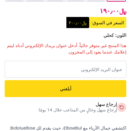
﷼١٩٠٫٠٠
السعر في السوق:
﷼٢٠٠٫٠٠
اللون
:
كحلي
هذا المنتج غير متوفر حالياً. أدخل عنوان بريدك الإلكتروني أدناه ليتم
إعلامك عندما يعود إلى المخزون.
أبلغني
إرجاع سهل
إرجاع سهل وخالٍ من المتاعب خلال 14 يومًا
اكتشفي جمال الأزياء مع ElbiseBul، حيث يقدم لكِ Bidoluelbise