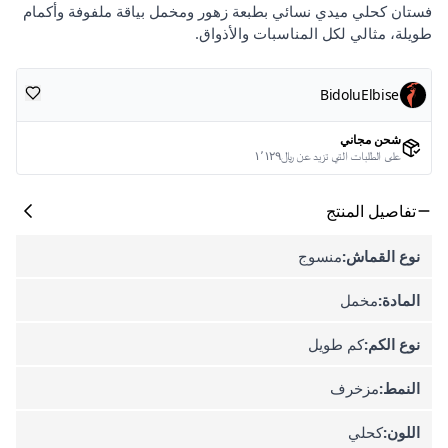
فستان كحلي ميدي نسائي بطبعة زهور ومخمل بياقة ملفوفة وأكمام
طويلة، مثالي لكل المناسبات والأذواق.
BidoluElbise
شحن مجاني
على الطلبات التي تزيد عن ﷼١٬١٢٩
تفاصيل المنتج
نوع القماش:
منسوج
المادة:
مخمل
نوع الكم:
كم طويل
النمط:
مزخرف
اللون:
كحلي