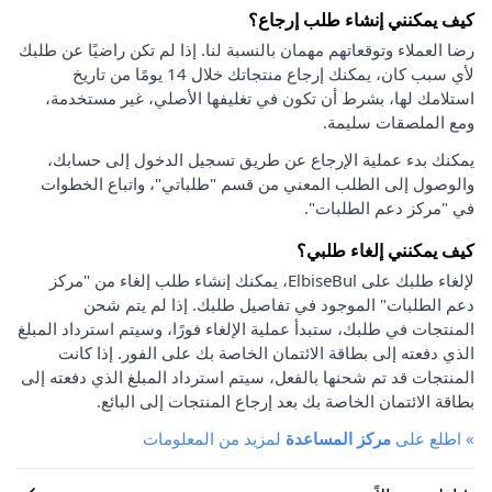
كيف يمكنني إنشاء طلب إرجاع؟
رضا العملاء وتوقعاتهم مهمان بالنسبة لنا. إذا لم تكن راضيًا عن طلبك
لأي سبب كان، يمكنك إرجاع منتجاتك خلال 14 يومًا من تاريخ
استلامك لها، بشرط أن تكون في تغليفها الأصلي، غير مستخدمة،
ومع الملصقات سليمة.
يمكنك بدء عملية الإرجاع عن طريق تسجيل الدخول إلى حسابك،
والوصول إلى الطلب المعني من قسم "طلباتي"، واتباع الخطوات
في "مركز دعم الطلبات".
كيف يمكنني إلغاء طلبي؟
لإلغاء طلبك على ElbiseBul، يمكنك إنشاء طلب إلغاء من "مركز
دعم الطلبات" الموجود في تفاصيل طلبك. إذا لم يتم شحن
المنتجات في طلبك، ستبدأ عملية الإلغاء فورًا، وسيتم استرداد المبلغ
الذي دفعته إلى بطاقة الائتمان الخاصة بك على الفور. إذا كانت
المنتجات قد تم شحنها بالفعل، سيتم استرداد المبلغ الذي دفعته إلى
بطاقة الائتمان الخاصة بك بعد إرجاع المنتجات إلى البائع.
»
اطلع على
مركز المساعدة
لمزيد من المعلومات