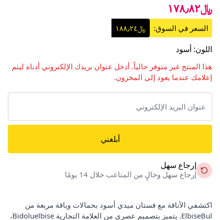
﷼١٧٨٫٨٢
السعر في السوق:
﷼١٨٨٫٢٤
اللون
:
أسود
هذا المنتج غير متوفر حالياً. أدخل عنوان بريدك الإلكتروني أدناه ليتم
إعلامك عندما يعود إلى المخزون.
أبلغني
إرجاع سهل
إرجاع سهل وخالٍ من المتاعب خلال 14 يومًا
اكتشفي الأناقة مع فستان ميدي أسود بحمالات وياقة مربعة من
ElbiseBul. يتميز بتصميم عصري من العلامة التجارية Bidoluelbise،