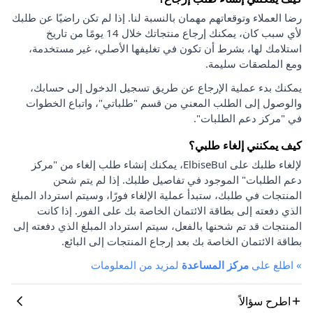
رضا العملاء وتوقعاتهم مهمان بالنسبة لنا. إذا لم تكن راضيًا عن طلبك
لأي سبب كان، يمكنك إرجاع منتجاتك خلال 14 يومًا من تاريخ
استلامك لها، بشرط أن تكون في تغليفها الأصلي، غير مستخدمة،
ومع الملصقات سليمة.
يمكنك بدء عملية الإرجاع عن طريق تسجيل الدخول إلى حسابك،
والوصول إلى الطلب المعني من قسم "طلباتي"، واتباع الخطوات
في "مركز دعم الطلبات".
كيف يمكنني إلغاء طلبي؟
لإلغاء طلبك على ElbiseBul، يمكنك إنشاء طلب إلغاء من "مركز
دعم الطلبات" الموجود في تفاصيل طلبك. إذا لم يتم شحن
المنتجات في طلبك، ستبدأ عملية الإلغاء فورًا، وسيتم استرداد المبلغ
الذي دفعته إلى بطاقة الائتمان الخاصة بك على الفور. إذا كانت
المنتجات قد تم شحنها بالفعل، سيتم استرداد المبلغ الذي دفعته إلى
بطاقة الائتمان الخاصة بك بعد إرجاع المنتجات إلى البائع.
»
اطلع على
مركز المساعدة
لمزيد من المعلومات
اطرح سؤالاً