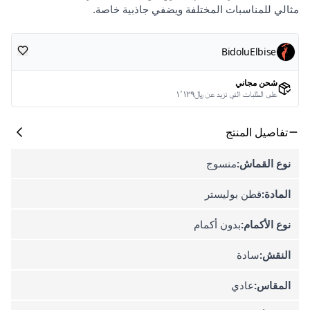
مثالي للمناسبات المختلفة ويضفي جاذبية خاصة.
BidoluElbise
شحن مجاني
على الطلبات التي تزيد عن ﷼١٬١٢٩
تفاصيل المنتج
نوع القماش:
منسوج
المادة:
قطن بوليستر
نوع الأكمام:
بدون أكمام
النقش:
سادة
المقاس:
عادي