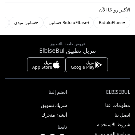
الأكثر رواجًا الآن
BidoluElbise
BidoluElbise فساتين
فساتين ميدي
فس
عروض خاصة بالتطبيق
تنزيل تطبيق ElbiseBul
تنزيل
تنزيل
App Store
Google Play
ELBISEBUL
انضم إلينا
معلومات عنا
شريك تسويق
اتصل بنا
أنشئ متجرك
شروط الاستخدام
تابعنا
سياسة الخصوصية