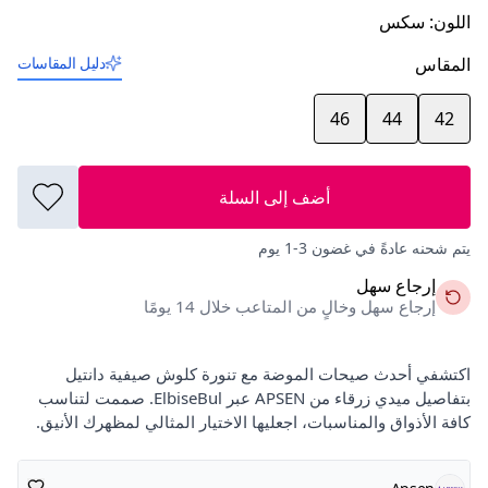
اللون
:
سكس
المقاس
دليل المقاسات
46
44
42
أضف إلى السلة
يتم شحنه عادةً في غضون 3-1 يوم
إرجاع سهل
إرجاع سهل وخالٍ من المتاعب خلال 14 يومًا
اكتشفي أحدث صيحات الموضة مع تنورة كلوش صيفية دانتيل
بتفاصيل ميدي زرقاء من APSEN عبر ElbiseBul. صممت لتناسب
كافة الأذواق والمناسبات، اجعليها الاختيار المثالي لمظهرك الأنيق.