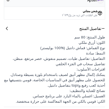
Apsen
شحن مجاني
على الطلبات التي تزيد عن ﷼١٬١٢٩
تفاصيل المنتج
طول المنتج: 80 سم
اللون: أزرق ملكي
نوع القماش: قماش دانتيل (%100 بوليستر)
النمط: سادة
التفاصيل: تفاصيل طيات، تصميم منفوش، خصر مرتفع، مبطن،
تفاصيل سحاب في الجزء الخلفي
اقتراحات الأسلوب:
يمكنك إكمال مظهر أنيق لصيف باستخدام بلوزة بسيطة وصنادل.
للحصول على مظهر أنيق في المناسبات الخاصة، قومي بتنسيقها مع
أحذية كعب رفيع وtops بتفاصيل دانتيل.
نصائح للعناية والتنظيف:
الغسيل: اغسلي بالماء البارد على برنامج حساس.
الكي: قومي بالكي من الجهة المعاكسة على حرارة منخفضة.