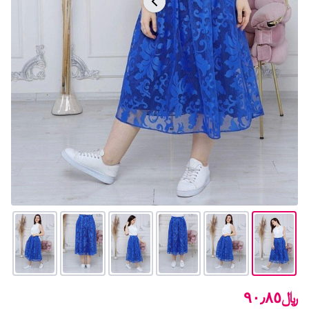
﷼٩٠٫٨٥