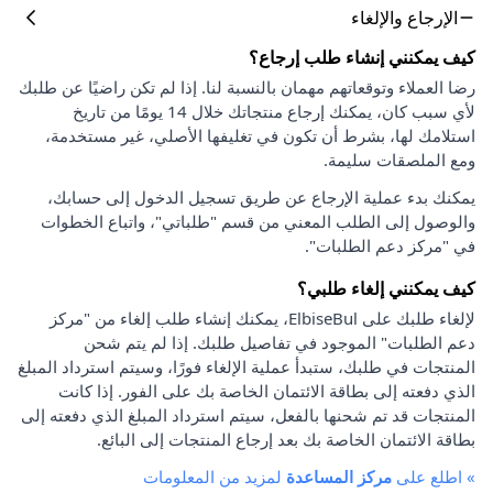
الإرجاع والإلغاء
كيف يمكنني إنشاء طلب إرجاع؟
رضا العملاء وتوقعاتهم مهمان بالنسبة لنا. إذا لم تكن راضيًا عن طلبك
لأي سبب كان، يمكنك إرجاع منتجاتك خلال 14 يومًا من تاريخ
استلامك لها، بشرط أن تكون في تغليفها الأصلي، غير مستخدمة،
ومع الملصقات سليمة.
يمكنك بدء عملية الإرجاع عن طريق تسجيل الدخول إلى حسابك،
والوصول إلى الطلب المعني من قسم "طلباتي"، واتباع الخطوات
في "مركز دعم الطلبات".
كيف يمكنني إلغاء طلبي؟
لإلغاء طلبك على ElbiseBul، يمكنك إنشاء طلب إلغاء من "مركز
دعم الطلبات" الموجود في تفاصيل طلبك. إذا لم يتم شحن
المنتجات في طلبك، ستبدأ عملية الإلغاء فورًا، وسيتم استرداد المبلغ
الذي دفعته إلى بطاقة الائتمان الخاصة بك على الفور. إذا كانت
المنتجات قد تم شحنها بالفعل، سيتم استرداد المبلغ الذي دفعته إلى
بطاقة الائتمان الخاصة بك بعد إرجاع المنتجات إلى البائع.
»
اطلع على
مركز المساعدة
لمزيد من المعلومات