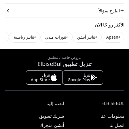
اطرح سؤالاً
الأكثر رواجًا الآن
Apsen
تنانير أبسَن
تنورات ميدي
تنانير رياضية
تنا
عروض خاصة بالتطبيق
تنزيل تطبيق ElbiseBul
تنزيل
تنزيل
App Store
Google Play
ELBISEBUL
انضم إلينا
معلومات عنا
شريك تسويق
اتصل بنا
أنشئ متجرك