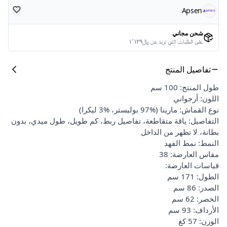
Apsen
شحن مجاني
على الطلبات التي تزيد عن ﷼١٬١٢٩
تفاصيل المنتج
طول المنتج: 100 سم
اللون: أرجواني
نوع القماش: مارينا (%97 بوليستر، %3 ليكرا)
التفاصيل: ياقة متقاطعة، تفاصيل ربط، كم طويل، طول ميدي، بدون
بطانة، لا تظهر من الداخل
النمط: نمط الفهد
مقاس العارضة: 38
قياسات العارضة:
الطول: 171 سم
الصدر: 86 سم
الخصر: 62 سم
الأرداف: 93 سم
الوزن: 57 كغ