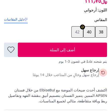
﷼١١١٫٧٥
اللون
:
أرجواني
المقاس
دليل المقاسات
42
40
38
أضف إلى السلة
يتم شحنه عادةً في غضون 3-1 يوم
إرجاع سهل
إرجاع سهل وخالٍ من المتاعب خلال 14 يومًا
اكتشف أحدث صيحات الموضة مع ElbiseBul من خلال فستان
APSEN المميز. يتميز الفستان بتصميم أنيق بنقشة الفهد وتفاصيل
ربط وياقة متقاطعة، مثالي لجميع المناسبات.