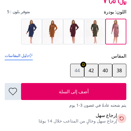
﷼٧٦٫٥٦
اللون
:
بودرة
متوفر بلون : 5
المقاس
دليل المقاسات
44
42
40
38
أضف إلى السلة
يتم شحنه عادةً في غضون 3-1 يوم
إرجاع سهل
إرجاع سهل وخالٍ من المتاعب خلال 14 يومًا