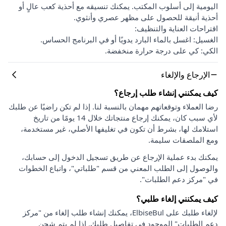
اليومية إلى أسلوب المكتب. يمكنك تنسيقه مع أحذية كعب عالٍ أو
أحذية أنيقة للحصول على مظهر عصري وأنثوي.
اقتراحات العناية والتنظيف:
الغسيل: اغسل بالماء البارد يدويًا أو في البرنامج الحساس.
الكي: كي على درجة حرارة منخفضة.
الإرجاع والإلغاء
كيف يمكنني إنشاء طلب إرجاع؟
رضا العملاء وتوقعاتهم مهمان بالنسبة لنا. إذا لم تكن راضيًا عن طلبك
لأي سبب كان، يمكنك إرجاع منتجاتك خلال 14 يومًا من تاريخ
استلامك لها، بشرط أن تكون في تغليفها الأصلي، غير مستخدمة،
ومع الملصقات سليمة.
يمكنك بدء عملية الإرجاع عن طريق تسجيل الدخول إلى حسابك،
والوصول إلى الطلب المعني من قسم "طلباتي"، واتباع الخطوات
في "مركز دعم الطلبات".
كيف يمكنني إلغاء طلبي؟
لإلغاء طلبك على ElbiseBul، يمكنك إنشاء طلب إلغاء من "مركز
دعم الطلبات" الموجود في تفاصيل طلبك. إذا لم يتم شحن