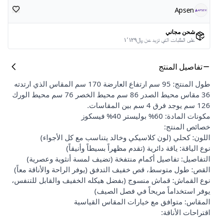
Apsen
شحن مجاني
على الطلبات التي تزيد عن ﷼١٬١٢٩
تفاصيل المنتج
طول المنتج: 95 سم ارتفاع العارضة 170 سم المقاس الذي ارتدته
36 مقاس محيط الصدر 86 سم محيط الخصر 76 سم محيط الورك
126 سم يوجد فرق 4 سم بين المقاسات.
مكونات المادة: 60% بوليستر 40% فيسكوز
خصائص المنتج:
اللون: كحلي (لون كلاسيكي وخالد يتناسب مع كل الأجواء)
نوع الياقة: ياقة دائرية (تقدم مظهراً بسيطاً وأنيقاً)
التفاصيل: تفاصيل أكمام منتفخة (تضيف لمسة أنثوية وعصرية)
القص: طول متوسط، قص خفيف التدفق (يوفر الراحة والأناقة معاً)
نوع القماش: قماش منسوج (بفضل هيكله الخفيف والقابل للتنفس،
يوفر استخداماً مريحاً في فصل الصيف)
المقاس: متوافق مع خيارات المقاس القياسية
اقتراحات الأناقة: