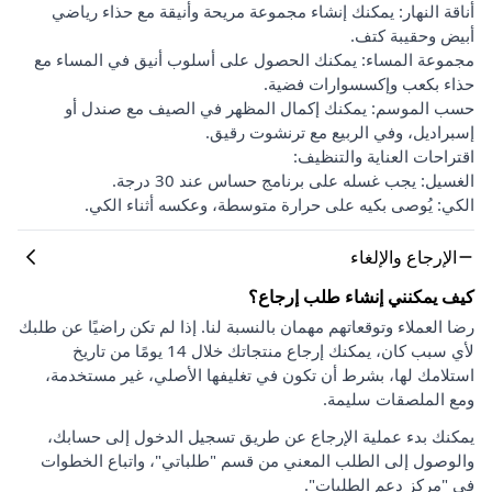
أناقة النهار: يمكنك إنشاء مجموعة مريحة وأنيقة مع حذاء رياضي
أبيض وحقيبة كتف.
مجموعة المساء: يمكنك الحصول على أسلوب أنيق في المساء مع
حذاء بكعب وإكسسوارات فضية.
حسب الموسم: يمكنك إكمال المظهر في الصيف مع صندل أو
إسبراديل، وفي الربيع مع ترنشوت رقيق.
اقتراحات العناية والتنظيف:
الغسيل: يجب غسله على برنامج حساس عند 30 درجة.
الكي: يُوصى بكيه على حرارة متوسطة، وعكسه أثناء الكي.
الإرجاع والإلغاء
كيف يمكنني إنشاء طلب إرجاع؟
رضا العملاء وتوقعاتهم مهمان بالنسبة لنا. إذا لم تكن راضيًا عن طلبك
لأي سبب كان، يمكنك إرجاع منتجاتك خلال 14 يومًا من تاريخ
استلامك لها، بشرط أن تكون في تغليفها الأصلي، غير مستخدمة،
ومع الملصقات سليمة.
يمكنك بدء عملية الإرجاع عن طريق تسجيل الدخول إلى حسابك،
والوصول إلى الطلب المعني من قسم "طلباتي"، واتباع الخطوات
في "مركز دعم الطلبات".