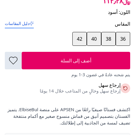
﷼١١٣٫٣٨
اللون
:
أسود
المقاس
دليل المقاسات
42
40
38
36
أضف إلى السلة
يتم شحنه عادةً في غضون 3-1 يوم
إرجاع سهل
إرجاع سهل وخالٍ من المتاعب خلال 14 يومًا
اكتشف فستانًا صيفيًا رائعًا من APSEN على منصة ElbiseBul. يتميز
الفستان بتصميم أنيق من قماش منسوج صغير مع أكمام منتفخة
تضيف لمسة من الجاذبية إلى إطلالتك.