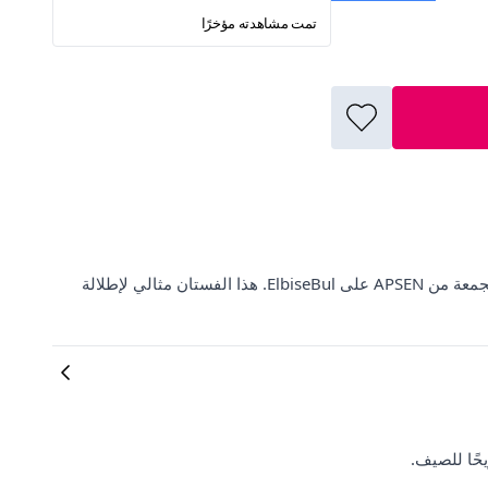
تمت مشاهدته مؤخرًا
اكتشفي الأناقة مع فستان صيفي أخضر متوسط الطول بتفاصيل كارو مجمعة من APSEN على ElbiseBul. هذا الفستان مثالي لإطلالة