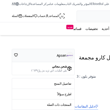
ى ElbiseBul
المؤثر والشريك التاب
معلومات عنا
مركز المساعدة
الإرجاعات
AR
المساعد
حساب
المفضلات
السلة
جديد
أحذية
تخفيضات
قسائم
Apsen
 كارو مجمعة
شحن مجاني
على الطلبات التي تزيد عن ﷼١٬١٢٩
متوفر بلون : 3
تفاصيل المنتج
اطرح سؤالاً
المنتجات ذات الصلة
دليل المقاسات