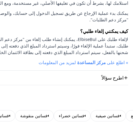
استلامك لها، بشرط أن تكون في تغليفها الأصلي، غير مستخدمة، ومع ا
يمكنك بدء عملية الإرجاع عن طريق تسجيل الدخول إلى حسابك، والوصو
"مركز دعم الطلبات".
كيف يمكنني إلغاء طلبي؟
لإلغاء طلبك على ElbiseBul، يمكنك إنشاء طلب إلغاء
طلبك، ستبدأ عملية الإلغاء فورًا، وسيتم استرداد المبلغ الذي دفعته إلى 
شحنها بالفعل، سيتم استرداد المبلغ الذي دفعته إلى بطاقة الائتمان الخا
»
اطلع على
مركز المساعدة
لمزيد من المعلومات
اطرح سؤالاً
ع
فساتين صيفية
فساتين خضراء
فساتين منقوشة
فساتي