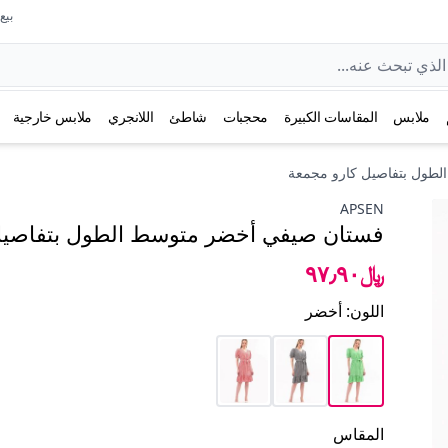
بيع عل
ملابس
المقاسات الكبيرة
محجبات
شاطئ
اللانجري
ملابس خارجية
طول بتفاصيل كارو مجمعة
APSEN
فستان صيفي أخضر متوسط الطول بتفاصيل
﷼٩٧٫٩٠
اللون
:
أخضر
المقاس