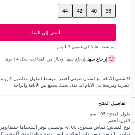
44
42
40
38
أضف إلى السلة
يتم شحنه عادةً في غضون 3-1 يوم
إرجاع سهل
إرجاع سهل وخالٍ من المتاعب خلال 14 يومًا
عصرية ومريحة في الأيام الدافئة، بحيث يجمع بين الأناقة والراحة.
تفاصيل المنتج
طول المنتج: 105 سم
اللون: أخضر
نوع القماش: قماش منسوج، 100% بوليستر، يوفر استخدامًا خفيفًا ومريحًا للصيف.
تفاصيل التنورة: تنورة ذات كشكشة بالون، تقدم مظهرًا متحركًا وعصريًا.