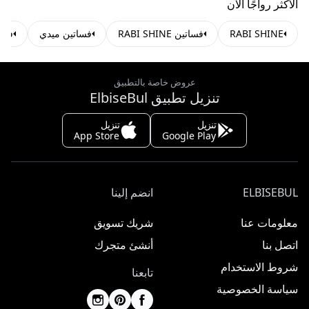
الأكثر رواجًا الآن
RABI SHINE
فساتين RABI SHINE
فساتين ميدي
فسا
عروض خاصة بالتطبيق
تنزيل تطبيق ElbiseBul
تنزيل
تنزيل
App Store
Google Play
ELBISEBUL
انضم إلينا
معلومات عنا
شريك تسويق
اتصل بنا
أنشئ متجرك
شروط الاستخدام
تابعنا
سياسة الخصوصية