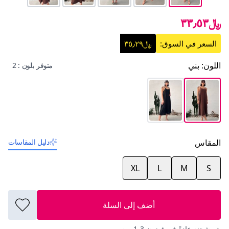
﷼٣٣٫٥٣
السعر في السوق:
﷼٣٥٫٢٩
اللون
:
بني
متوفر بلون : 2
المقاس
دليل المقاسات
XL
L
M
S
أضف إلى السلة
يتم شحنه عادةً في غضون 3-1 يوم