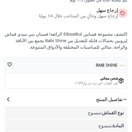
إرجاع سهل
إرجاع سهل وخالٍ من المتاعب خلال 14 يومًا
اكتشف مجموعة فساتين ElbiseBul الرائعة! فستان بني ميدي قماش
إيروبين بحمالات قابلة للتعديل من Rabi Shine يجمع بين الأناقة
والراحة، مثالي للمناسبات المختلفة والأذواق المتنوعة.
RABI SHINE
شحن مجاني
على الطلبات التي تزيد عن ﷼١٬١٢٩
تفاصيل المنتج
نوع القماش:
منسوج
المادة:
منسوج