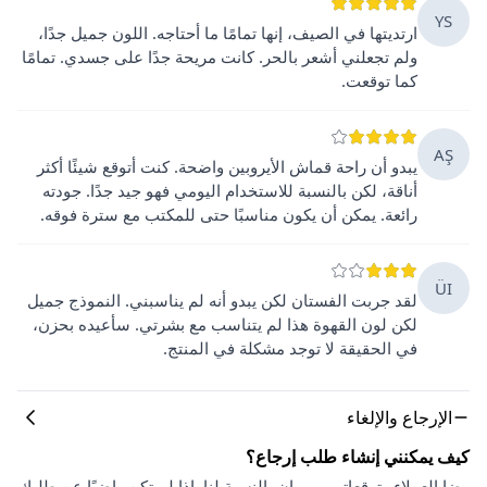
YS
ارتديتها في الصيف، إنها تمامًا ما أحتاجه. اللون جميل جدًا،
ولم تجعلني أشعر بالحر. كانت مريحة جدًا على جسدي. تمامًا
كما توقعت.
AŞ
يبدو أن راحة قماش الأيروبين واضحة. كنت أتوقع شيئًا أكثر
أناقة، لكن بالنسبة للاستخدام اليومي فهو جيد جدًا. جودته
رائعة. يمكن أن يكون مناسبًا حتى للمكتب مع سترة فوقه.
ÜI
لقد جربت الفستان لكن يبدو أنه لم يناسبني. النموذج جميل
لكن لون القهوة هذا لم يتناسب مع بشرتي. سأعيده بحزن،
في الحقيقة لا توجد مشكلة في المنتج.
الإرجاع والإلغاء
كيف يمكنني إنشاء طلب إرجاع؟
رضا العملاء وتوقعاتهم مهمان بالنسبة لنا. إذا لم تكن راضيًا عن طلبك