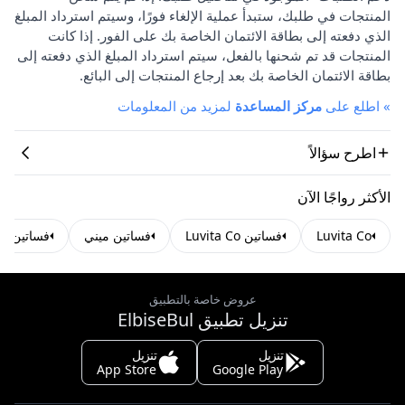
المنتجات في طلبك، ستبدأ عملية الإلغاء فورًا، وسيتم استرداد المبلغ
الذي دفعته إلى بطاقة الائتمان الخاصة بك على الفور. إذا كانت
المنتجات قد تم شحنها بالفعل، سيتم استرداد المبلغ الذي دفعته إلى
بطاقة الائتمان الخاصة بك بعد إرجاع المنتجات إلى البائع.
»
اطلع على
مركز المساعدة
لمزيد من المعلومات
اطرح سؤالاً
الأكثر رواجًا الآن
Luvita Co
فساتين Luvita Co
فساتين ميني
فساتين مع
عروض خاصة بالتطبيق
تنزيل تطبيق ElbiseBul
تنزيل
تنزيل
App Store
Google Play