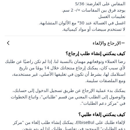
المقاس على العارضة: S/36
يوجد فرق بين المقاسات +/- 2 سم.
تعليمات الغسل
اغسل في الغسالة عند 30° مع الألوان المتشابهة.
لا تستخدم مبيضات أو مواد كيميائية.
الإرجاع والإلغاء
كيف يمكنني إنشاء طلب إرجاع؟
رضا العملاء وتوقعاتهم مهمان بالنسبة لنا. إذا لم تكن راضيًا عن طلبك
لأي سبب كان، يمكنك إرجاع منتجاتك خلال 14 يومًا من تاريخ
استلامك لها، بشرط أن تكون في تغليفها الأصلي، غير مستخدمة،
ومع الملصقات سليمة.
يمكنك بدء عملية الإرجاع عن طريق تسجيل الدخول إلى حسابك،
والوصول إلى الطلب المعني من قسم "طلباتي"، واتباع الخطوات
في "مركز دعم الطلبات".
كيف يمكنني إلغاء طلبي؟
لإلغاء طلبك على ElbiseBul، يمكنك إنشاء طلب إلغاء من "مركز
دعم الطلبات" الموجود في تفاصيل طلبك. إذا لم يتم شحن