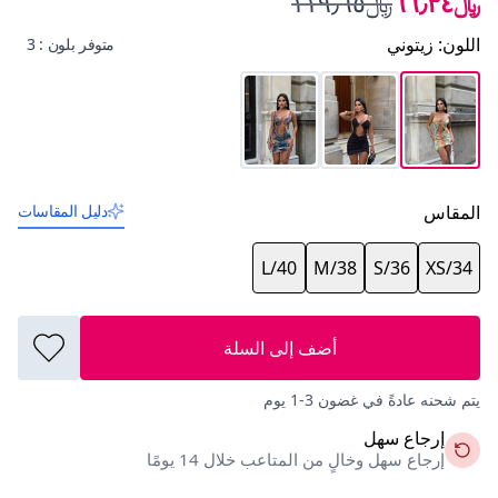
﷼٦٦٫٣٤
﷼١١٩٫٦٥
اللون
:
زيتوني
متوفر بلون : 3
المقاس
دليل المقاسات
L/40
M/38
S/36
XS/34
أضف إلى السلة
يتم شحنه عادةً في غضون 3-1 يوم
إرجاع سهل
إرجاع سهل وخالٍ من المتاعب خلال 14 يومًا