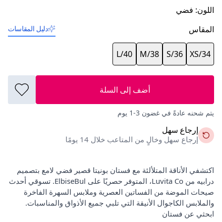
اللون
:
فضي
المقاس
دليل المقاسات
L/40
M/38
S/36
XS/34
أضف إلى السلة
يتم شحنه عادةً في غضون 3-1 يوم
إرجاع سهل
إرجاع سهل وخالٍ من المتاعب خلال 14 يومًا
اكتشفي الأناقة المتلألئة مع فستان بونيتا قصير فضي لامع بتصميم
درابيه من Luvita Co، المتوفر حصريًا على ElbiseBul. تسوقي أحدث
صيحات الموضة من الفساتين العصرية وملابس السهرة الفاخرة
والملابس الكاجوال الأنيقة التي تلبي جميع الأذواق والمناسبات.
ابحثي عن فستان