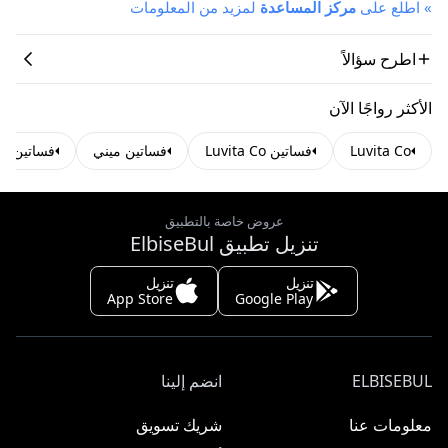
»
اطلع على
مركز المساعدة
لمزيد من المعلومات
اطرح سؤالاً
الأكثر رواجًا الآن
Luvita Co
فساتين Luvita Co
فساتين ميني
فساتين بو
عروض خاصة بالتطبيق
تنزيل تطبيق ElbiseBul
تنزيل
تنزيل
App Store
Google Play
ELBISEBUL
انضم إلينا
معلومات عنا
شريك تسويق