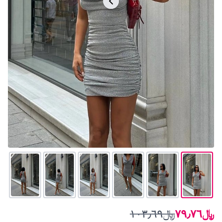
﷼٧٩٫٧٦
﷼١٠٣٫٦٩