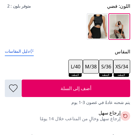
اللون
:
فضي
متوفر بلون : 2
المقاس
دليل المقاسات
L/40
M/38
S/36
XS/34
القطعة
القطعة
القطعة
الأخيرة
الأخيرة
الأخيرة
أضف إلى السلة
يتم شحنه عادةً في غضون 3-1 يوم
إرجاع سهل
إرجاع سهل وخالٍ من المتاعب خلال 14 يومًا