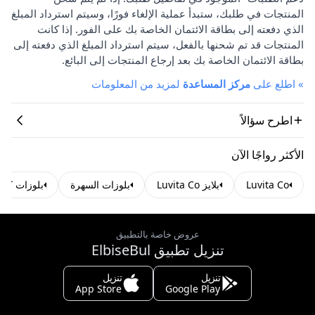
المنتجات في طلبك، ستبدأ عملية الإلغاء فورًا، وسيتم استرداد المبلغ
الذي دفعته إلى بطاقة الائتمان الخاصة بك على الفور. إذا كانت
المنتجات قد تم شحنها بالفعل، سيتم استرداد المبلغ الذي دفعته إلى
بطاقة الائتمان الخاصة بك بعد إرجاع المنتجات إلى البائع.
»
اطلع على
مركز المساعدة
لمزيد من المعلومات
اطرح سؤالاً
الأكثر رواجًا الآن
Luvita Co
بلايز Luvita Co
بلوزات السهرة
بلوزات كر
عروض خاصة بالتطبيق
تنزيل تطبيق ElbiseBul
تنزيل
تنزيل
App Store
Google Play