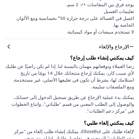
يوجد فرق بين المقاسات +/- 2 سم.
تعليمات الغسيل
اغسل في الغسالة على درجة حرارة 30° بحساسية ومع الألوان
الخاصة بها.
لا تستخدم مبيضات أو مواد كيميائية.
الإرجاع والإلغاء
كيف يمكنني إنشاء طلب إرجاع؟
رضا العملاء وتوقعاتهم مهمان بالنسبة لنا. إذا لم تكن راضيًا عن طلبك
لأي سبب كان، يمكنك إرجاع منتجاتك خلال 14 يومًا من تاريخ
استلامك لها، بشرط أن تكون في تغليفها الأصلي، غير مستخدمة،
ومع الملصقات سليمة.
يمكنك بدء عملية الإرجاع عن طريق تسجيل الدخول إلى حسابك،
والوصول إلى الطلب المعني من قسم "طلباتي"، واتباع الخطوات
في "مركز دعم الطلبات".
كيف يمكنني إلغاء طلبي؟
لإلغاء طلبك على ElbiseBul، يمكنك إنشاء طلب إلغاء من "مركز
دعم الطلبات" الموجود في تفاصيل طلبك. إذا لم يتم شحن