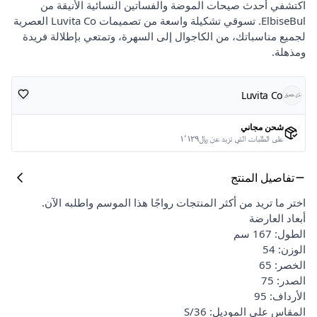
اكتشفي أحدث صيحات الموضة والفساتين النسائية الأنيقة من
ElbiseBul. تسوقي تشكيلة واسعة من تصميمات Luvita Co العصرية
لجميع مناسباتك، من الكاجوال إلى السهرة، وتمتعي بإطلالة فريدة
ومذهلة.
Luvita Co
شحن مجاني
على الطلبات التي تزيد عن ﷼١٬١٢٩
تفاصيل المنتج
اختر ما تريد من أكثر المنتجات رواجًا هذا الموسم واطلبه الآن.
أبعاد العارضة
الطول: 167 سم
الوزن: 54
الخصر: 65
الصدر: 75
الأرداف: 95
المقاس على الموديل: S/36