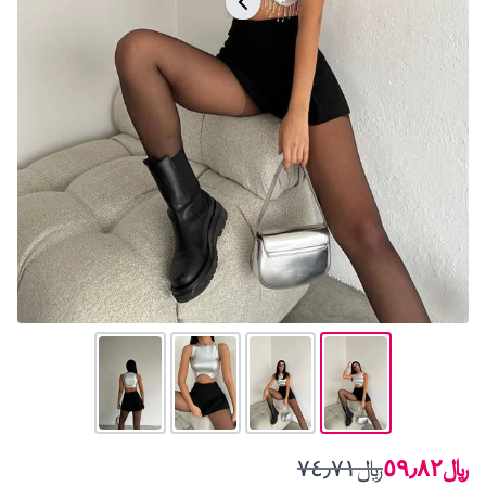
﷼٥٩٫٨٢
﷼٧٤٫٧١