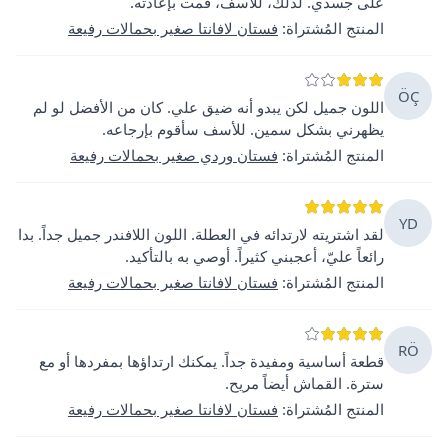
على جسدي. لذلك، للأسف، قمت بإعادته.
المنتج المُشتراة
:
فستان لافانتا صغير بحمالات رفيعة
ÖÇ
اللون جميل لكن يبدو أنه ضيق علي. كان من الأفضل لو لم
يظهرني بشكل سمين. للأسف سأقوم بإرجاعه.
المنتج المُشتراة
:
فستان وردي صغير بحمالات رفيعة
YD
لقد اشتريته لارتدائه في العطلة. اللون اللافندر جميل جداً. بدا
رائعاً عليّ، أعجبني كثيراً. أوصي به بالتأكيد.
المنتج المُشتراة
:
فستان لافانتا صغير بحمالات رفيعة
RÖ
قطعة أساسية ومفيدة جداً. يمكنك ارتداؤها بمفردها أو مع
سترة. القماش أيضاً مريح.
المنتج المُشتراة
:
فستان لافانتا صغير بحمالات رفيعة