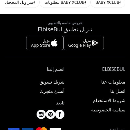
BABY XCLUB
BABY XCLUB بنطلونات
سراويل المحجبات
عروض خاصة بالتطبيق
تنزيل تطبيق ElbiseBul
تنزيل
تنزيل
App Store
Google Play
ELBISEBUL
انضم إلينا
معلومات عنا
شريك تسويق
اتصل بنا
أنشئ متجرك
شروط الاستخدام
تابعنا
سياسة الخصوصية
مساعدة