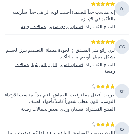
OJ
إنه مناسب جداً للصيف! أحببت لونه الزاهي جداً. سأرتديه
بالتأكيد في الإجازة.
المنتج المُشتراة
:
فستان وردي صغير بحمالات رفيعة
CG
لون رائع مثل الفستق :) الجودة مذهلة. التصميم يبرز الجسم
بشكل جميل. أوصي به بالتأكيد.
المنتج المُشتراة
:
فستان قصير باللون الفوشيا بحمالات
رفيعة
SP
خرجت أفضل مما توقعت. القماش ناعم جداً، مناسب للارتداء
اليومي. اللون يعطي شعوراً كاملاً بأجواء الصيف.
المنتج المُشتراة
:
فستان وردي صغير بحمالات رفيعة
ŞZ
اللون حيوي جدًا ومليء بالطاقة. جاء تمامًا كما توقعت. ربما