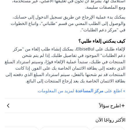
استلامك لها، بشرط أن تكون في تغليفها الأصلي، غير مستخدمة،
ومع الملصقات سليمة.
يمكنك بدء عملية الإرجاع عن طريق تسجيل الدخول إلى حسابك،
والوصول إلى الطلب المعني من قسم "طلباتي"، واتباع الخطوات
في "مركز دعم الطلبات".
كيف يمكنني إلغاء طلبي؟
لإلغاء طلبك على ElbiseBul، يمكنك إنشاء طلب إلغاء من "مركز
دعم الطلبات" الموجود في تفاصيل طلبك. إذا لم يتم شحن
المنتجات في طلبك، ستبدأ عملية الإلغاء فورًا، وسيتم استرداد المبلغ
الذي دفعته إلى بطاقة الائتمان الخاصة بك على الفور. إذا كانت
المنتجات قد تم شحنها بالفعل، سيتم استرداد المبلغ الذي دفعته إلى
بطاقة الائتمان الخاصة بك بعد إرجاع المنتجات إلى البائع.
»
اطلع على
مركز المساعدة
لمزيد من المعلومات
اطرح سؤالاً
الأكثر رواجًا الآن