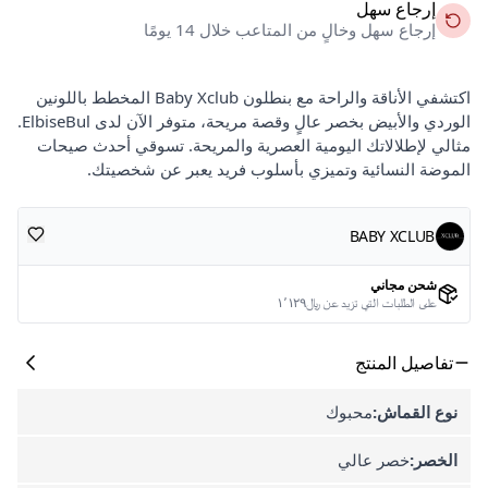
إرجاع سهل
إرجاع سهل وخالٍ من المتاعب خلال 14 يومًا
اكتشفي الأناقة والراحة مع بنطلون Baby Xclub المخطط باللونين
الوردي والأبيض بخصر عالٍ وقصة مريحة، متوفر الآن لدى ElbiseBul.
مثالي لإطلالاتك اليومية العصرية والمريحة. تسوقي أحدث صيحات
الموضة النسائية وتميزي بأسلوب فريد يعبر عن شخصيتك.
BABY XCLUB
شحن مجاني
على الطلبات التي تزيد عن ﷼١٬١٢٩
تفاصيل المنتج
نوع القماش:
محبوك
الخصر:
خصر عالي