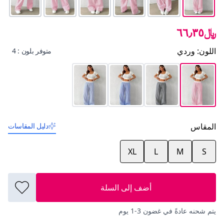
﷼٦٦٫٣٥
اللون
:
وردي
متوفر بلون : 4
المقاس
دليل المقاسات
XL
L
M
S
أضف إلى السلة
يتم شحنه عادةً في غضون 3-1 يوم