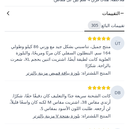
التقييمات
تقييمات البائع
305
ÜT
منتج جميل، تناسبني بشكل جيد مع وزني 86 كيلو وطولي
164 سم. البنطلون السفلي كان مرنًا ومريحًا، والبلوزة
العلوية كانت لطيفة أيضًا. اشتريت اثنين بحجم XL، شعرت
بالراحة. شكرًا!
المنتج المُشتراة
:
بلوزة بياقة قميص مزينة بالترتر
DB
كانت الشحنة سريعة جدًا والتغليف كان دقيقًا حقًا، شكرًا.
أرتدي مقاس 38، اشتريت مقاس M لكنه كان واسعًا قليلاً،
لن أرجعه. طلبت اللون الأسود بمقاس S.
المنتج المُشتراة
:
بلوزة بفتحة V مزينة بالترتر