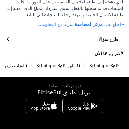
الذي دفعته إلى بطاقة الائتمان الخاصة بك على الفور. إذا كانت
المنتجات قد تم شحنها بالفعل، سيتم استرداد المبلغ الذي دفعته إلى
بطاقة الائتمان الخاصة بك بعد إرجاع المنتجات إلى البائع.
»
اطلع على
مركز المساعدة
لمزيد من المعلومات
اطرح سؤالاً
الأكثر رواجًا الآن
Sohotique By P
فساتين Sohotique By P
بلوزات صيفية
عروض خاصة بالتطبيق
تنزيل تطبيق ElbiseBul
تنزيل
تنزيل
App Store
Google Play