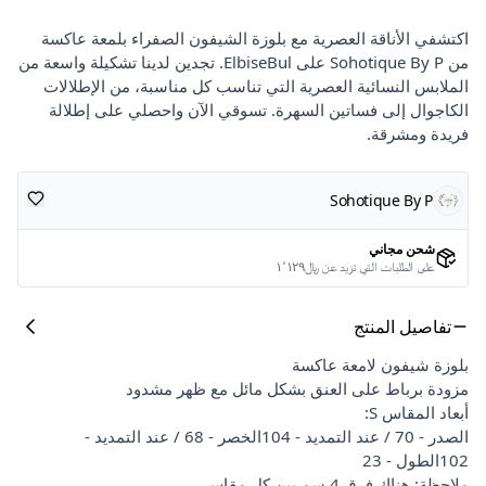
اكتشفي الأناقة العصرية مع بلوزة الشيفون الصفراء بلمعة عاكسة
من Sohotique By P على ElbiseBul. تجدين لدينا تشكيلة واسعة من
الملابس النسائية العصرية التي تناسب كل مناسبة، من الإطلالات
الكاجوال إلى فساتين السهرة. تسوقي الآن واحصلي على إطلالة
فريدة ومشرقة.
Sohotique By P
شحن مجاني
على الطلبات التي تزيد عن ﷼١٬١٢٩
تفاصيل المنتج
بلوزة شيفون لامعة عاكسة
مزودة برباط على العنق بشكل مائل مع ظهر مشدود
أبعاد المقاس S:
الصدر - 70 / عند التمديد - 104الخصر - 68 / عند التمديد -
102الطول - 23
ملاحظة: هناك فرق 4 سم بين كل مقاس.