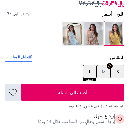
﷼٤٥٫٣٨
﷼٧٥٫٦٣
اللون
:
أصفر
متوفر بلون : 3
المقاس
دليل المقاسات
L
M
S
القطعة
الأخيرة
أضف إلى السلة
يتم شحنه عادةً في غضون 3-1 يوم
إرجاع سهل
إرجاع سهل وخالٍ من المتاعب خلال 14 يومًا