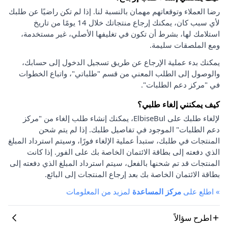
رضا العملاء وتوقعاتهم مهمان بالنسبة لنا. إذا لم تكن راضيًا عن طلبك
لأي سبب كان، يمكنك إرجاع منتجاتك خلال 14 يومًا من تاريخ
استلامك لها، بشرط أن تكون في تغليفها الأصلي، غير مستخدمة،
ومع الملصقات سليمة.
يمكنك بدء عملية الإرجاع عن طريق تسجيل الدخول إلى حسابك،
والوصول إلى الطلب المعني من قسم "طلباتي"، واتباع الخطوات
في "مركز دعم الطلبات".
كيف يمكنني إلغاء طلبي؟
لإلغاء طلبك على ElbiseBul، يمكنك إنشاء طلب إلغاء من "مركز
دعم الطلبات" الموجود في تفاصيل طلبك. إذا لم يتم شحن
المنتجات في طلبك، ستبدأ عملية الإلغاء فورًا، وسيتم استرداد المبلغ
الذي دفعته إلى بطاقة الائتمان الخاصة بك على الفور. إذا كانت
المنتجات قد تم شحنها بالفعل، سيتم استرداد المبلغ الذي دفعته إلى
بطاقة الائتمان الخاصة بك بعد إرجاع المنتجات إلى البائع.
»
اطلع على
مركز المساعدة
لمزيد من المعلومات
اطرح سؤالاً