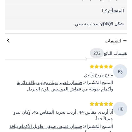
المنشأ:
تركيا
شكل الإغلاق:
سحاب نصفي
التقييمات
تقييمات البائع
232
FŞ
منتج مريح وأنيق
المنتج المُشتراة
:
فستان قصير تونك بجيب بياقة دائرية
وأكمام طويلة من قماش الموسلين بلون الخردل
HE
أنا أرتدي مقاس 44، أردت تجربة المقاس 42، وكان يبدو
جميلاً حقاً.
المنتج المُشتراة
:
فستان قميص صيفي طويل الأكمام بياقة