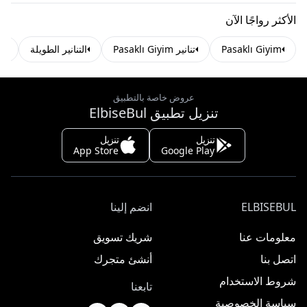
الأكثر رواجًا الآن
Pasaklı Giyim
تنانير Pasaklı Giyim
التنانير الطويلة
ت
عروض خاصة بالتطبيق
تنزيل تطبيق ElbiseBul
تنزيل
تنزيل
App Store
Google Play
ELBISEBUL
انضم إلينا
معلومات عنا
شريك تسويق
اتصل بنا
أنشئ متجرك
شروط الاستخدام
تابعنا
سياسة الخصوصية