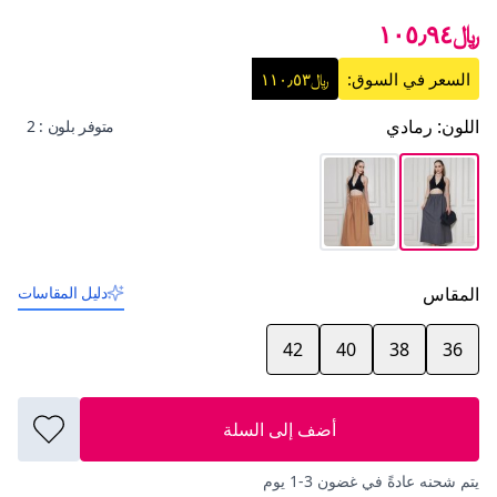
﷼١٠٥٫٩٤
السعر في السوق:
﷼١١٠٫٥٣
اللون
:
رمادي
متوفر بلون : 2
المقاس
دليل المقاسات
42
40
38
36
أضف إلى السلة
يتم شحنه عادةً في غضون 3-1 يوم