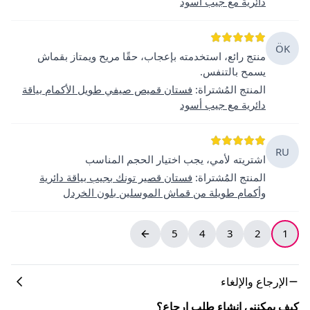
دائرية مع جيب أسود
ÖK
منتج رائع، استخدمته بإعجاب، حقًا مريح ويمتاز بقماش
يسمح بالتنفس.
المنتج المُشتراة
:
فستان قميص صيفي طويل الأكمام بياقة
دائرية مع جيب أسود
RU
اشتريته لأمي، يجب اختيار الحجم المناسب
المنتج المُشتراة
:
فستان قصير تونك بجيب بياقة دائرية
وأكمام طويلة من قماش الموسلين بلون الخردل
5
4
3
2
1
الإرجاع والإلغاء
كيف يمكنني إنشاء طلب إرجاع؟