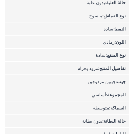
حالة العلبة:
بدون علبة
نوع القماش:
منسوج
النمط:
سادة
اللون:
رمادي
نوع المنتج:
سادة
تفاصيل المنتج:
مزود بحزام
جيب:
جيبين مزدوجين
المجموعة:
أساسي
السماكة:
متوسطة
حالة البطانة:
بدون بطانة
الطول:
طويل