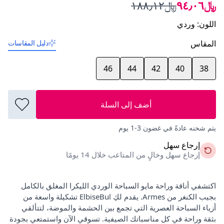
﷼٩٤٫٠٦
﷼١٨٨٫١٢
اللون
:
وردي
المقاس
دليل المقاسات
46
44
42
40
38
أضف إلى السلة
يتم شحنه عادةً في غضون 3-1 يوم
إرجاع سهل
إرجاع سهل وخالٍ من المتاعب خلال 14 يومًا
اكتشفي أناقة وراحة مايو السباحة الوردي الليكرا المغلق بالكامل
بجيب الكنغر من Armes. يقدم لكِ ElbiseBul تشكيلة واسعة من
أزياء السباحة العصرية التي تجمع بين الحشمة والموضة، لتتألقي
بثقة وراحة في كل مناسباتك الصيفية. تسوقي الآن واستمتعي بجودة