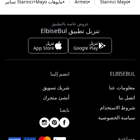
Starinci Mayo
Armes
مايوهات Starinci+Mayo تساتير
عروض خاصة بالتطبيق
تنزيل تطبيق ElbiseBul
تنزيل
تنزيل
App Store
Google Play
ELBISEBUL
انضم إلينا
معلومات عنا
شريك تسويق
اتصل بنا
أنشئ متجرك
شروط الاستخدام
تابعنا
سياسة الخصوصية
مساعدة