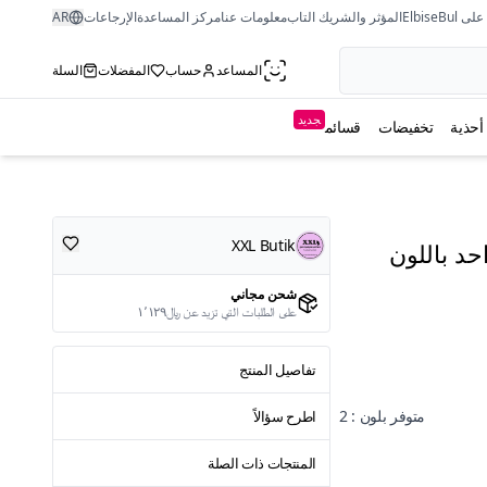
ى ElbiseBul
المؤثر والشريك التاب
معلومات عنا
مركز المساعدة
الإرجاعات
AR
المساعد
حساب
المفضلات
السلة
جديد
أحذية
تخفيضات
قسائم
XXL Butik
د باللون
شحن مجاني
على الطلبات التي تزيد عن ﷼١٬١٢٩
تفاصيل المنتج
متوفر بلون : 2
اطرح سؤالاً
المنتجات ذات الصلة