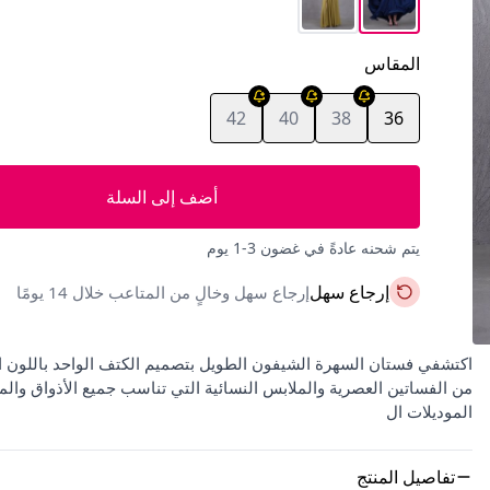
المقاس
42
40
38
36
أضف إلى السلة
يتم شحنه عادةً في غضون 3-1 يوم
إرجاع سهل
إرجاع سهل وخالٍ من المتاعب خلال 14 يومًا
من الفساتين العصرية والملابس النسائية التي تناسب جميع الأذواق وال
الموديلات ال
تفاصيل المنتج