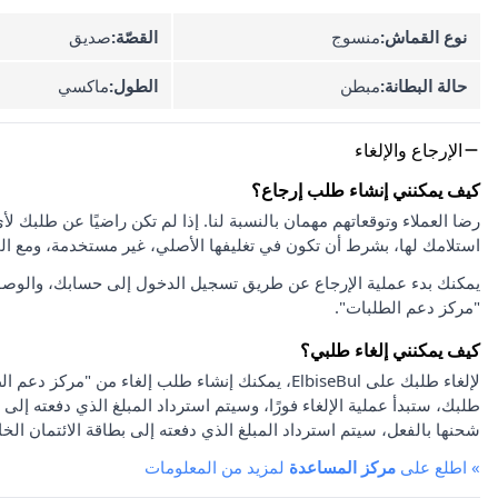
نوع القماش:
منسوج
القصّة:
صديق
حالة البطانة:
مبطن
الطول:
ماكسي
الإرجاع والإلغاء
كيف يمكنني إنشاء طلب إرجاع؟
استلامك لها، بشرط أن تكون في تغليفها الأصلي، غير مستخدمة، ومع ا
يمكنك بدء عملية الإرجاع عن طريق تسجيل الدخول إلى حسابك، والوصو
"مركز دعم الطلبات".
كيف يمكنني إلغاء طلبي؟
لإلغاء طلبك على ElbiseBul، يمكنك إنشاء طلب إلغاء
طلبك، ستبدأ عملية الإلغاء فورًا، وسيتم استرداد المبلغ الذي دفعته إلى 
شحنها بالفعل، سيتم استرداد المبلغ الذي دفعته إلى بطاقة الائتمان الخا
»
اطلع على
مركز المساعدة
لمزيد من المعلومات