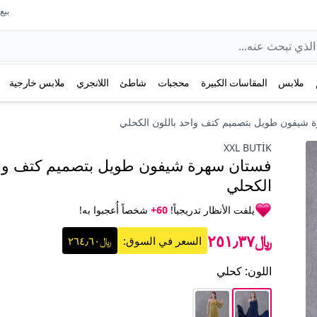
بيع عل
ملابس
المقاسات الكبيرة
محجبات
شاطئ
اللانجري
ملابس خارجية
 شيفون طويل بتصميم كتف واحد باللون الكحلي
XXL BUTİK
فستان سهرة شيفون طويل بتصميم كتف واح
الكحلي
يلفت الأنظار تدريجياً!
60+
شخصاً أُعجبوا به!
﷼٢٥١٫٣٧
السعر في السوق:
﷼٢٦٤٫٦٠
اللون
:
كحلي