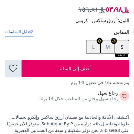
﷼٥٣٫٩٨
﷼١٥٦٫٨١
اللون
:
أزرق ساكس - كريمي
المقاس
دليل المقاسات
L
M
S
القطعة
الأخيرة
أضف إلى السلة
يتم شحنه عادةً في غضون 3-1 يوم
إرجاع سهل
إرجاع سهل وخالٍ من المتاعب خلال 14 يومًا
اكتشفي الأناقة والجاذبية مع فستان أزرق ساكس وإيكرو بحمالات
طويلة وتفاصيل ياقة درابيه من Sohotique By P، متوفر الآن حصريًا
على ElbiseBul. نحن نوفر تشكيلة واسعة من الفساتين العصرية