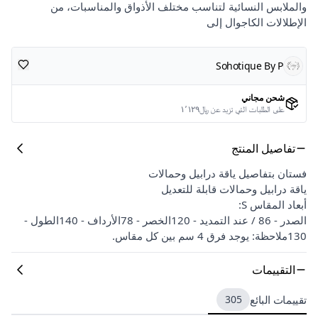
والملابس النسائية لتناسب مختلف الأذواق والمناسبات، من
الإطلالات الكاجوال إلى
Sohotique By P
شحن مجاني
على الطلبات التي تزيد عن ﷼١٬١٢٩
تفاصيل المنتج
فستان بتفاصيل ياقة درابيل وحمالات
ياقة درابيل وحمالات قابلة للتعديل
أبعاد المقاس S:
الصدر - 86 / عند التمديد - 120الخصر - 78الأرداف - 140الطول -
130ملاحظة: يوجد فرق 4 سم بين كل مقاس.
التقييمات
تقييمات البائع
305