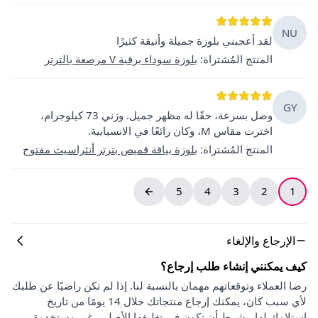
NU
لقد أعجبني بلوزة جميلة وأنيقة كثيرًا
المنتج المُشتراة
:
بلوزة سوداء برقبة V مرصعة بالترتر
GY
وصل بسرعة، حقًا له مظهر جميل. وزني 73 كيلوجرام،
اخترت مقاس M، وكان رائعًا في الانسيابية.
المنتج المُشتراة
:
بلوزة بياقة قميص بترتر أنثراسيت مفتوح
5
4
3
2
1
الإرجاع والإلغاء
كيف يمكنني إنشاء طلب إرجاع؟
رضا العملاء وتوقعاتهم مهمان بالنسبة لنا. إذا لم تكن راضيًا عن طلبك
لأي سبب كان، يمكنك إرجاع منتجاتك خلال 14 يومًا من تاريخ
استلامك لها، بشرط أن تكون في تغليفها الأصلي، غير مستخدمة،