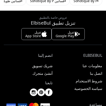
Sohotique By P
فساتين Sohotique By P
فساتين طويلة
عروض خاصة بالتطبيق
تنزيل تطبيق ElbiseBul
تنزيل
تنزيل
App Store
Google Play
ELBISEBUL
انضم إلينا
معلومات عنا
شريك تسويق
اتصل بنا
أنشئ متجرك
شروط الاستخدام
تابعنا
سياسة الخصوصية
مساعدة