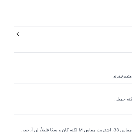
كانت الشحنة سريعة جدًا والتغليف كان دقيقًا حقًا، شكرًا. أرتدي مقاس 38، اشتريت مقاس M لكنه كان واسعًا قليلاً، لن أرجعه.