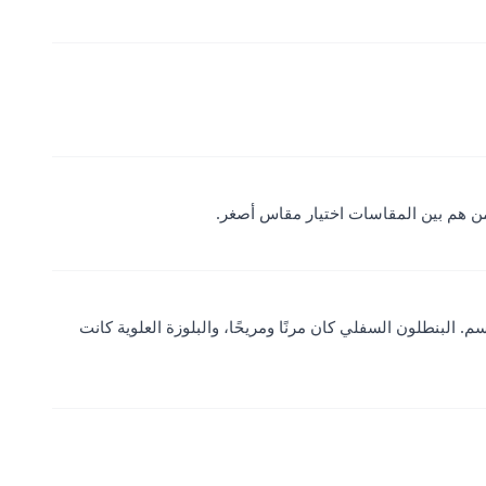
لمن هم بين المقاسات اختيار مقاس أصغر.
ج جميل، تناسبني بشكل جيد مع وزني 86 كيلو وطولي 164 سم. البنطلون السفلي كان مرنًا ومريحًا، والبلوزة العلوية كانت