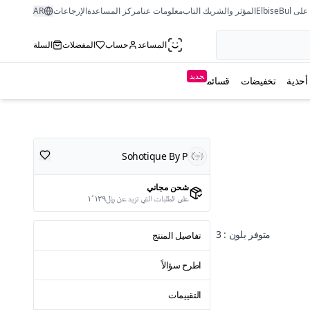
ى ElbiseBul
المؤثر والشريك التاب
معلومات عنا
مركز المساعدة
الإرجاعات
AR
المساعد
حساب
المفضلات
السلة
جديد
أحذية
تخفيضات
قسائم
Sohotique By P
شحن مجاني
على الطلبات التي تزيد عن ﷼١٬١٢٩
متوفر بلون : 3
تفاصيل المنتج
اطرح سؤالاً
التقييمات