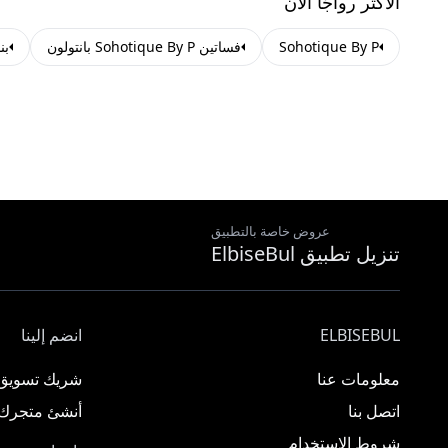
الأكثر رواجًا الآن
Sohotique By P
فساتين Sohotique By P بانتولون
بن
عروض خاصة بالتطبيق
تنزيل تطبيق ElbiseBul
ELBISEBUL
انضم إلينا
معلومات عنا
شريك تسويق
اتصل بنا
أنشئ متجرك
شروط الاستخدام