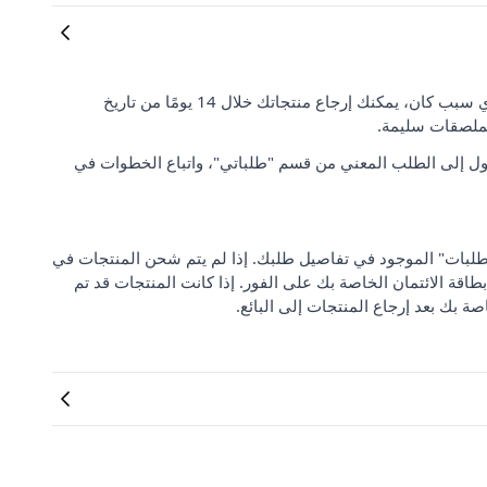
رضا العملاء وتوقعاتهم مهمان بالنسبة لنا. إذا لم تكن راضيًا عن طلبك لأي سبب كان، يمكنك إرجاع منتجاتك خلال 14 يومًا من تاريخ
لملصقات سليمة.
ل إلى الطلب المعني من قسم "طلباتي"، واتباع الخطوات في
 من "مركز دعم الطلبات" الموجود في تفاصيل طلبك. إذا لم يتم شحن المنتجات في
بطاقة الائتمان الخاصة بك على الفور. إذا كانت المنتجات قد تم
صة بك بعد إرجاع المنتجات إلى البائع.