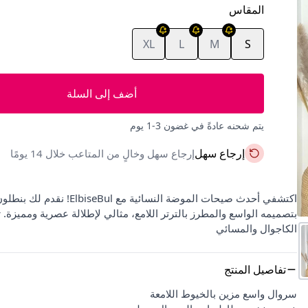
المقاس
XL
L
M
S
أضف إلى السلة
يتم شحنه عادةً في غضون 3-1 يوم
إرجاع سهل
إرجاع سهل وخالٍ من المتاعب خلال 14 يومًا
بتصميمه الواسع والمطرز بالترتر اللامع، مثالي لإطلالة عصرية ومميز
الكاجوال والمسائي
تفاصيل المنتج
سروال واسع مزين بالخيوط اللامعة