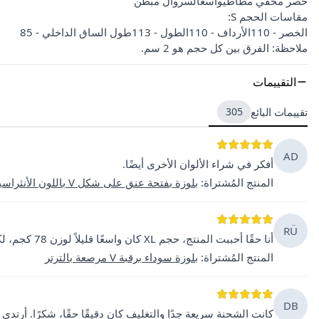
خصر مخفي مطاطيواسعالسروال مبطن
مقاسات الحجم S:
الخصر - 110الأرداف - 110الطول - 113طول الساق الداخلي - 85
ملاحظة: الفرق بين كل حجم هو 2 سم.
التقييمات
تقييمات البائع
305
AD
أفكر في شراء الألوان الأخرى أيضًا.
المنتج المُشتراة
:
بلوزة بفتحة عنق على شكل V باللون الأنثراسيت مع ترتر
RÜ
أنا حقًا أحببت المنتج، حجم XL كان واسعًا قليلاً لوزن 78 كجم، لكنه جميل.
المنتج المُشتراة
:
بلوزة سوداء برقبة V مرصعة بالترتر
DB