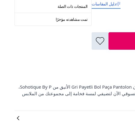
دليل المقاسات
المنتجات ذات الصلة
تمت مشاهدته مؤخرًا
اكتشفي أحدث صيحات الموضة النسائية مع ElbiseBul! نقدم لك بنطلون Gri Payetli Bol Paça Pantolon الأنيق من Sohotique By P،
ة. تسوقي الآن لتضيفي لمسة فخامة إلى مجموعتك من الملابس