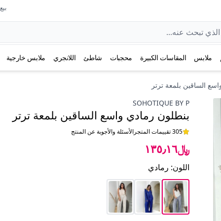
بيع عل
ملابس
المقاسات الكبيرة
محجبات
شاطئ
اللانجري
ملابس خارجية
اسع الساقين بلمعة ترتر
SOHOTIQUE BY P
بنطلون رمادي واسع الساقين بلمعة ترتر
305 تقييمات المتجر
الأسئلة والأجوبة عن المنتج
﷼١٣٥٫١٦
اللون
:
رمادي