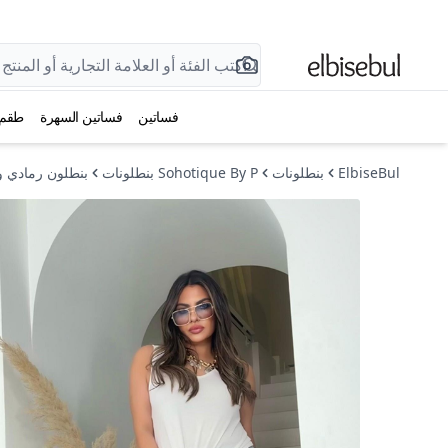
فساتين
فساتين السهرة
طقم
ElbiseBul
بنطلونات
Sohotique By P بنطلونات
بنطلون رمادي و