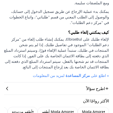
ومع الملصقات سليمة.
يمكنك بدء عملية الإرجاع عن طريق تسجيل الدخول إلى حسابك،
والوصول إلى الطلب المعني من قسم "طلباتي"، واتباع الخطوات
في "مركز دعم الطلبات".
كيف يمكنني إلغاء طلبي؟
لإلغاء طلبك على ElbiseBul، يمكنك إنشاء طلب إلغاء من "مركز
دعم الطلبات" الموجود في تفاصيل طلبك. إذا لم يتم شحن
المنتجات في طلبك، ستبدأ عملية الإلغاء فورًا، وسيتم استرداد المبلغ
الذي دفعته إلى بطاقة الائتمان الخاصة بك على الفور. إذا كانت
المنتجات قد تم شحنها بالفعل، سيتم استرداد المبلغ الذي دفعته إلى
بطاقة الائتمان الخاصة بك بعد إرجاع المنتجات إلى البائع.
»
اطلع على
مركز المساعدة
لمزيد من المعلومات
اطرح سؤالاً
الأكثر رواجًا الآن
Moda Amore
Moda Amore أطقم
أطقم مزدوجة
طق