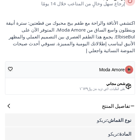
إرجاع سهل وخالٍ من المتاعب خلال 14 يومًا
اكتشفي الأناقة والراحة مع طقم بيج محبوك من قطعتين: سترة أنيقة
وبنطلون واسع الساق من Moda Amore، المتوفر الآن على
ElbiseBul. يجمع هذا الطقم العصري بين التصميم العملي والمظهر
الأنيق ليناسب إطلالاتك اليومية والمميزة. تسوقي أحدث صيحات
الموضة النسائية واجعلي إ
Moda Amore
شحن مجاني
على الطلبات التي تزيد عن ﷼١٬١٢٩
تفاصيل المنتج
نوع القماش:
تريكو
المادة:
تريكو