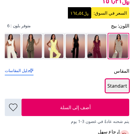
﷼١٥٦٫٣١
السعر في السوق:
﷼١٦٤٫٥٤
اللون
:
بيج
متوفر بلون : 6
المقاس
دليل المقاسات
Standart
أضف إلى السلة
يتم شحنه عادةً في غضون 3-1 يوم
إرجاع سهل