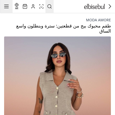
AR
MODA AMORE
طقم محبوك بيج من قطعتين: سترة وبنطلون واسع
الساق