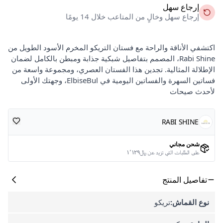
إرجاع سهل
إرجاع سهل وخالٍ من المتاعب خلال 14 يومًا
اكتشفي الأناقة والراحة مع فستان التريكو المخرم الأسود الطويل من
Rabi Shine، المصمم بتفاصيل شبكية جذابة ومبطن بالكامل لضمان
الإطلالة المثالية. تجدين هذا الفستان العصري، ومجموعة واسعة من
فساتين السهرة والفساتين اليومية في ElbiseBul، وجهتك الأولى
لأحدث صيحات
RABI SHINE
شحن مجاني
على الطلبات التي تزيد عن ﷼١٬١٢٩
تفاصيل المنتج
نوع القماش:
تريكو