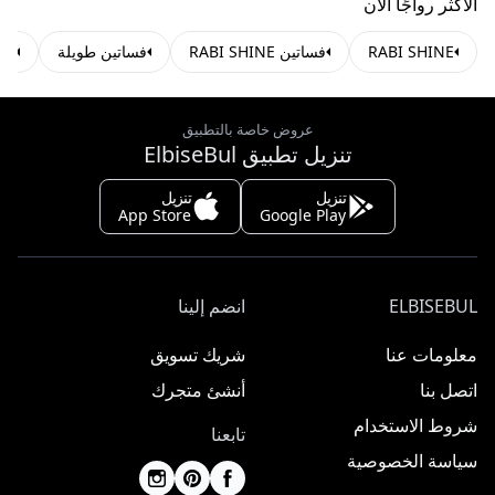
الأكثر رواجًا الآن
RABI SHINE
فساتين RABI SHINE
فساتين طويلة
فسا
عروض خاصة بالتطبيق
تنزيل تطبيق ElbiseBul
تنزيل
تنزيل
App Store
Google Play
ELBISEBUL
انضم إلينا
معلومات عنا
شريك تسويق
اتصل بنا
أنشئ متجرك
شروط الاستخدام
تابعنا
سياسة الخصوصية