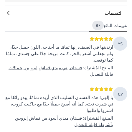
التقييمات
تقييمات البائع
87
YS
ارتديتها في الصيف، إنها تمامًا ما أحتاجه. اللون جميل جدًا،
ولم تجعلني أشعر بالحر. كانت مريحة جدًا على جسدي. تمامًا
كما توقعت.
المنتج المُشتراة
:
فستان بني ميدي قماش إيروبين بحمالات
قابلة للتعديل
CY
يا إلهي! هذه الفستان السليب الذي أريده تمامًا. يبدو رائعًا مع
تي شيرت تحته. كما أنه أصبح جميلًا جدًا مع جاكيت كروب،
اشتروا واطلبوا!
المنتج المُشتراة
:
فستان ميدي أسود من قماش إيروبين
بأشرطة قابلة للتعديل