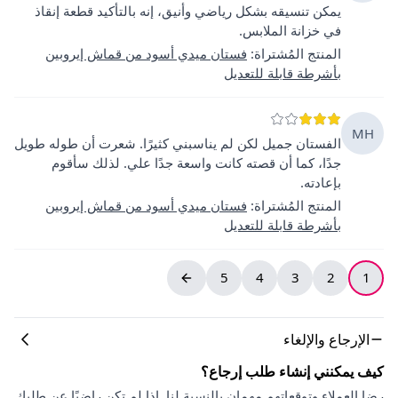
يمكن تنسيقه بشكل رياضي وأنيق، إنه بالتأكيد قطعة إنقاذ
في خزانة الملابس.
المنتج المُشتراة
:
فستان ميدي أسود من قماش إيروبين
بأشرطة قابلة للتعديل
MH
الفستان جميل لكن لم يناسبني كثيرًا. شعرت أن طوله طويل
جدًا، كما أن قصته كانت واسعة جدًا علي. لذلك سأقوم
بإعادته.
المنتج المُشتراة
:
فستان ميدي أسود من قماش إيروبين
بأشرطة قابلة للتعديل
5
4
3
2
1
الإرجاع والإلغاء
كيف يمكنني إنشاء طلب إرجاع؟
رضا العملاء وتوقعاتهم مهمان بالنسبة لنا. إذا لم تكن راضيًا عن طلبك