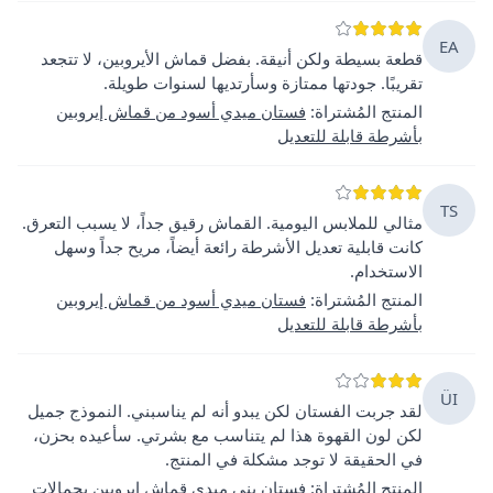
EA
قطعة بسيطة ولكن أنيقة. بفضل قماش الأيروبين، لا تتجعد
تقريبًا. جودتها ممتازة وسأرتديها لسنوات طويلة.
المنتج المُشتراة
:
فستان ميدي أسود من قماش إيروبين
بأشرطة قابلة للتعديل
TS
مثالي للملابس اليومية. القماش رقيق جداً، لا يسبب التعرق.
كانت قابلية تعديل الأشرطة رائعة أيضاً، مريح جداً وسهل
الاستخدام.
المنتج المُشتراة
:
فستان ميدي أسود من قماش إيروبين
بأشرطة قابلة للتعديل
ÜI
لقد جربت الفستان لكن يبدو أنه لم يناسبني. النموذج جميل
لكن لون القهوة هذا لم يتناسب مع بشرتي. سأعيده بحزن،
في الحقيقة لا توجد مشكلة في المنتج.
المنتج المُشتراة
:
فستان بني ميدي قماش إيروبين بحمالات