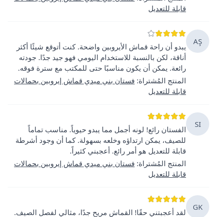
قابلة للتعديل
AŞ
يبدو أن راحة قماش الأيروبين واضحة. كنت أتوقع شيئًا أكثر
أناقة، لكن بالنسبة للاستخدام اليومي فهو جيد جدًا. جودته
رائعة. يمكن أن يكون مناسبًا حتى للمكتب مع سترة فوقه.
المنتج المُشتراة
:
فستان بني ميدي قماش إيروبين بحمالات
قابلة للتعديل
SI
الفستان رائع! لونه أجمل مما يبدو حيوياً. مناسب تماماً
للصيف، يمكن ارتداؤه وخلعه بسهولة. كما أن وجود أشرطة
قابلة للتعديل هو أمر رائع. أعجبني كثيراً.
المنتج المُشتراة
:
فستان بني ميدي قماش إيروبين بحمالات
قابلة للتعديل
GK
لقد أعجبتني حقًا! القماش مريح جدًا، مثالي لفصل الصيف.