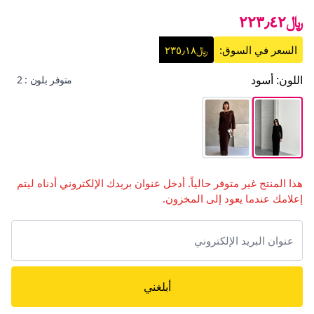
﷼٢٢٣٫٤٢
السعر في السوق:
﷼٢٣٥٫١٨
اللون
:
أسود
متوفر بلون : 2
هذا المنتج غير متوفر حالياً. أدخل عنوان بريدك الإلكتروني أدناه ليتم
إعلامك عندما يعود إلى المخزون.
أبلغني