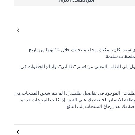
رضا العملاء وتوقعاتهم مهمان بالنسبة لنا. إذا لم تكن راضيًا عن طلبك لأي سبب كان، يمكنك إرجاع منتجاتك خلال 14 يومًا من تاريخ
لملصقات سليمة.
ل إلى الطلب المعني من قسم "طلباتي"، واتباع الخطوات في
 من "مركز دعم الطلبات" الموجود في تفاصيل طلبك. إذا لم يتم شحن المنتجات في
بطاقة الائتمان الخاصة بك على الفور. إذا كانت المنتجات قد تم
صة بك بعد إرجاع المنتجات إلى البائع.