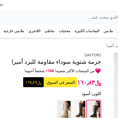
بيع عل
ملابس
المقاسات الكبيرة
محجبات
شاطئ
اللانجري
ملابس خارجية
 أميرا
DAXTORS
جزمة شتوية سوداء مقاومة للبرد أميرا
من المنتجات الأكثر شعبية!
700+
شخصاً أحبوه!
﷼١٦٠٫٨٣
السعر في السوق:
﷼١٦٩٫٢٩
اللون
:
أسود