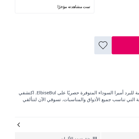
تمت مشاهدته مؤخرًا
استمتعي بالدفء والأناقة هذا الشتاء مع جزمة Daxtors الشتوية المقاومة للبرد أميرا السوداء المتوفرة حصريًا على ElbiseBul. اكتشفي
قة التي تناسب جميع الأذواق والمناسبات. تسوقي الآن لتتألقي
اللون:
متعدد الألوان