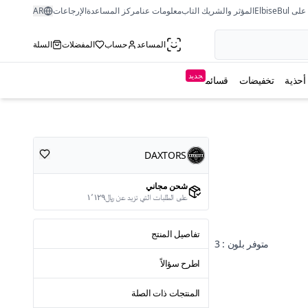
ى ElbiseBul
المؤثر والشريك التاب
معلومات عنا
مركز المساعدة
الإرجاعات
AR
المساعد
حساب
المفضلات
السلة
جديد
أحذية
تخفيضات
قسائم
DAXTORS
شحن مجاني
على الطلبات التي تزيد عن ﷼١٬١٢٩
تفاصيل المنتج
متوفر بلون : 3
اطرح سؤالاً
المنتجات ذات الصلة