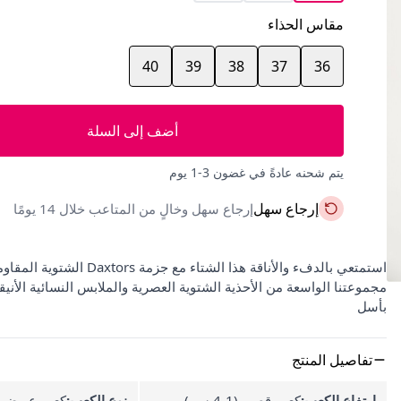
مقاس الحذاء
40
39
38
37
36
أضف إلى السلة
يتم شحنه عادةً في غضون 3-1 يوم
إرجاع سهل
إرجاع سهل وخالٍ من المتاعب خلال 14 يومًا
مجموعتنا الواسعة من الأحذية الشتوية العصرية والملابس النسائية الأني
بأسل
تفاصيل المنتج
ارتفاع الكعب:
كعب قصير (1-4 سم)
نوع الكعب:
كعب عريض