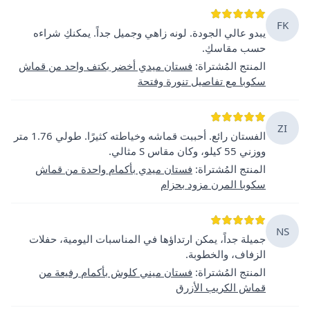
FK
يبدو عالي الجودة. لونه زاهي وجميل جداً. يمكنكِ شراءه
حسب مقاسكِ.
المنتج المُشتراة
:
فستان ميدي أخضر بكتف واحد من قماش
سكوبا مع تفاصيل تنورة وفتحة
ZI
الفستان رائع. أحببت قماشه وخياطته كثيرًا. طولي 1.76 متر
ووزني 55 كيلو، وكان مقاس S مثالي.
المنتج المُشتراة
:
فستان ميدي بأكمام واحدة من قماش
سكوبا المرن مزود بحزام
NS
جميلة جداً، يمكن ارتداؤها في المناسبات اليومية، حفلات
الزفاف، والخطوبة.
المنتج المُشتراة
:
فستان ميني كلوش بأكمام رفيعة من
قماش الكريب الأزرق