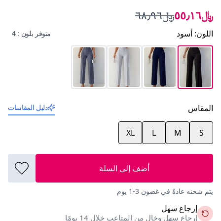
﷼٥٥٫١٦
﷼٦٨٫٩٦
اللون
:
أسود
متوفر بلون : 4
المقاس
دليل المقاسات
XL
L
M
S
أضف إلى السلة
يتم شحنه عادةً في غضون 3-1 يوم
إرجاع سهل
إرجاع سهل وخالٍ من المتاعب خلال 14 يومًا