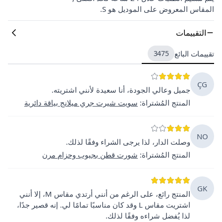
المقاس المعروض على الموديل هو S.
التقييمات
تقييمات البائع
3475
ÇG
جميل وعالي الجودة، أنا سعيدة لأنني اشتريته.
المنتج المُشتراة
:
سويت شيرت جري ميلانج بياقة دائرية
NO
وصلت الدار، لذا يرجى الشراء وفقًا لذلك.
المنتج المُشتراة
:
شورت قطن بجيوب وحزام مرن
GK
المنتج رائع، على الرغم من أنني أرتدي مقاس M، إلا أنني
اشتريت مقاس L وقد كان مناسبًا تمامًا لي. إنه قصير جدًا،
لذا يُفضل شراءه وفقًا لذلك.