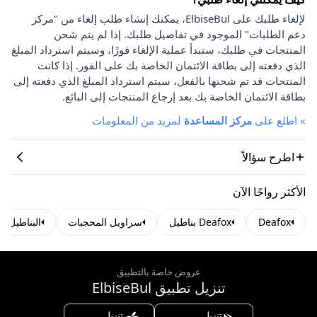
لإلغاء طلبك على ElbiseBul، يمكنك إنشاء طلب إلغاء من "مركز
دعم الطلبات" الموجود في تفاصيل طلبك. إذا لم يتم شحن
المنتجات في طلبك، ستبدأ عملية الإلغاء فورًا، وسيتم استرداد المبلغ
الذي دفعته إلى بطاقة الائتمان الخاصة بك على الفور. إذا كانت
المنتجات قد تم شحنها بالفعل، سيتم استرداد المبلغ الذي دفعته إلى
بطاقة الائتمان الخاصة بك بعد إرجاع المنتجات إلى البائع.
»
اطلع على
مركز المساعدة
لمزيد من المعلومات
اطرح سؤالاً
الأكثر رواجًا الآن
Deafox
Deafox بناطيل
سراويل المحجبات
البناطيل ال
عروض خاصة بالتطبيق
تنزيل تطبيق ElbiseBul
تنزيل
تنزيل