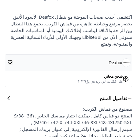
اكتشفي أحدث صيحات الموضة مع بنطال Deafox الأسود الأنيق
بخصر مرتفع وخياطة ظاهرة من قماش الكريب. يجمع هذا البنطال
بين الراحة والأناقة ليناسب إطلالاتك اليومية أو المناسبات الخاصة.
تسوقي الآن من ElbiseBul وجهتك الأولى للأزياء النسائية العصرية
والمتنوعة، وتمتع
Deafox
شحن مجاني
على الطلبات التي تزيد عن ﷼١٬١٢٩
تفاصيل المنتج
مصنوع من قماش الكريب؛
المنتج ذو قياس كامل. يمكنك اختيار مقاسك الخاص. (36-S/38-
M/40-L/42-XL/44-XXL/46-3XL/48-4XL/50-5XL) ;
سيتم إرسال الفاتورة الإلكترونية إلى عنوان بريدك المسجل ;
يتم تسليم الطلبات خلال 24 ساعة كحد أقصى ;