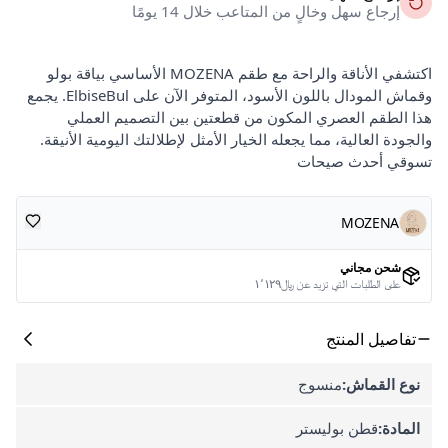
إرجاع سهل وخالٍ من المتاعب خلال 14 يومًا
اكتشفي الأناقة والراحة مع طقم MOZENA الأساسي بياقة بولو
وقماش المودال باللون الأسود، المتوفر الآن على ElbiseBul. يجمع
هذا الطقم العصري المكون من قطعتين بين التصميم العملي
والجودة العالية، مما يجعله الخيار الأمثل لإطلالتك اليومية الأنيقة.
تسوقي أحدث صيحات
MOZENA
شحن مجاني
على الطلبات التي تزيد عن ﷼١٬١٢٩
تفاصيل المنتج
نوع القماش:
منسوج
المادة:
قطن بوليستر