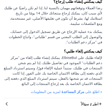
كيف يمكنني إنشاء طلب إرجاع؟
رضا العملاء وتوقعاتهم مهمان بالنسبة لنا. إذا لم تكن راضيًا عن طلبك
لأي سبب كان، يمكنك إرجاع منتجاتك خلال 14 يومًا من تاريخ
استلامك لها، بشرط أن تكون في تغليفها الأصلي، غير مستخدمة،
ومع الملصقات سليمة.
يمكنك بدء عملية الإرجاع عن طريق تسجيل الدخول إلى حسابك،
والوصول إلى الطلب المعني من قسم "طلباتي"، واتباع الخطوات
في "مركز دعم الطلبات".
كيف يمكنني إلغاء طلبي؟
لإلغاء طلبك على ElbiseBul، يمكنك إنشاء طلب إلغاء من "مركز
دعم الطلبات" الموجود في تفاصيل طلبك. إذا لم يتم شحن
المنتجات في طلبك، ستبدأ عملية الإلغاء فورًا، وسيتم استرداد المبلغ
الذي دفعته إلى بطاقة الائتمان الخاصة بك على الفور. إذا كانت
المنتجات قد تم شحنها بالفعل، سيتم استرداد المبلغ الذي دفعته إلى
بطاقة الائتمان الخاصة بك بعد إرجاع المنتجات إلى البائع.
»
اطلع على
مركز المساعدة
لمزيد من المعلومات
اطرح سؤالاً