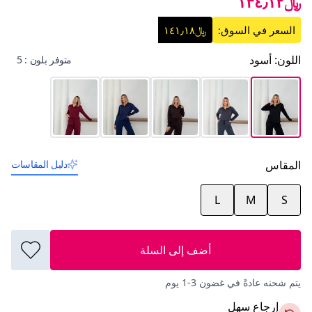
﷼١٣٤٫١٢
السعر في السوق:
﷼١٤١٫١٨
اللون
:
أسود
متوفر بلون : 5
المقاس
دليل المقاسات
L
M
S
أضف إلى السلة
يتم شحنه عادةً في غضون 3-1 يوم
إرجاع سهل