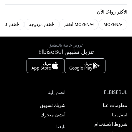
الأكثر رواجًا الآن
MOZENA
MOZENA أطقم
أطقم مزدوجة
أطقم كاجو
عروض خاصة بالتطبيق
تنزيل تطبيق ElbiseBul
تنزيل
تنزيل
App Store
Google Play
ELBISEBUL
انضم إلينا
معلومات عنا
شريك تسويق
اتصل بنا
أنشئ متجرك
شروط الاستخدام
تابعنا