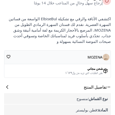
إرجاع سهل وخالٍ من المتاعب خلال 14 يومًا
اكتشفي الأناقة والرقي مع تشكيلة ElbiseBul الواسعة من فساتين
السهرة العصرية. نقدم لك فستان السهرة الرمادي الطويل من
MOZENA، المرصع بالأحجار الكريمة مع لفة أمامية أنيقة وشق
جذاب. تجدّدي بأسلوب فريد لمناسباتك الخاصة وتسوقي أحدث
صيحات الموضة النسائية بسهولة و
MOZENA
شحن مجاني
على الطلبات التي تزيد عن ﷼١٬١٢٩
تفاصيل المنتج
نوع القماش:
منسوج
المادة:
قطن بوليستر