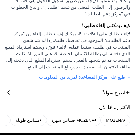
يمكنك بدء عملية الإرجاع عن طريق تسجيل الدخول إلى حسابك،
والوصول إلى الطلب المعني من قسم "طلباتي"، واتباع الخطوات
في "مركز دعم الطلبات".
كيف يمكنني إلغاء طلبي؟
لإلغاء طلبك على ElbiseBul، يمكنك إنشاء طلب إلغاء من "مركز
دعم الطلبات" الموجود في تفاصيل طلبك. إذا لم يتم شحن
المنتجات في طلبك، ستبدأ عملية الإلغاء فورًا، وسيتم استرداد المبلغ
الذي دفعته إلى بطاقة الائتمان الخاصة بك على الفور. إذا كانت
المنتجات قد تم شحنها بالفعل، سيتم استرداد المبلغ الذي دفعته إلى
بطاقة الائتمان الخاصة بك بعد إرجاع المنتجات إلى البائع.
»
اطلع على
مركز المساعدة
لمزيد من المعلومات
اطرح سؤالاً
الأكثر رواجًا الآن
MOZENA
MOZENA فساتين سهرة
فساتين طويلة
فس