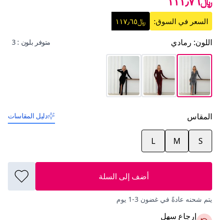
﷼١١١٫٧٦
السعر في السوق:
﷼١١٧٫٦٥
اللون
:
رمادي
متوفر بلون : 3
المقاس
دليل المقاسات
L
M
S
أضف إلى السلة
يتم شحنه عادةً في غضون 3-1 يوم
إرجاع سهل