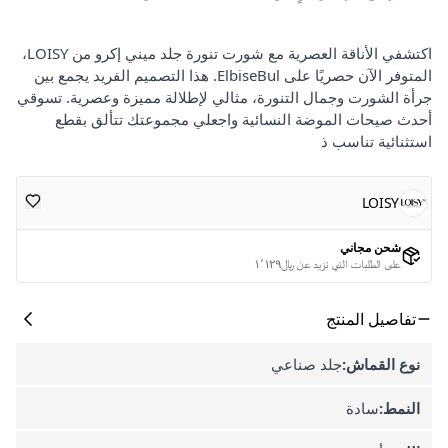
اكتشفي الأناقة العصرية مع شورت تنورة جلد ميني إكرو من LOISY،
المتوفر الآن حصريًا على ElbiseBul. هذا التصميم الفريد يجمع بين
جرأة الشورت وجمال التنورة، مثالي لإطلالة مميزة وعصرية. تسوقي
أحدث صيحات الموضة النسائية واجعلي مجموعتك تتألق بقطع
استثنائية تناسب ذ
LOISY
شحن مجاني
على الطلبات التي تزيد عن ﷼١٬١٢٩
تفاصيل المنتج
نوع القماش:
جلد صناعي
النمط:
سادة