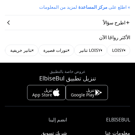
»
اطلع على
مركز المساعدة
لمزيد من المعلومات
اطرح سؤالاً
الأكثر رواجًا الآن
LOISY
LOISY تنانير
تنورات قصيرة
تنانير خريفية
عروض خاصة بالتطبيق
تنزيل تطبيق ElbiseBul
تنزيل
تنزيل
App Store
Google Play
ELBISEBUL
انضم إلينا
معلومات عنا
شريك تسويق