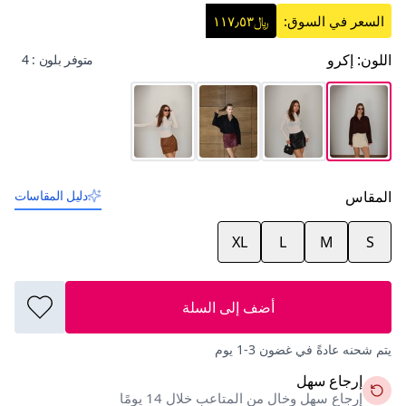
السعر في السوق:
﷼١١٧٫٥٣
اللون
:
إكرو
متوفر بلون : 4
المقاس
دليل المقاسات
XL
L
M
S
أضف إلى السلة
يتم شحنه عادةً في غضون 3-1 يوم
إرجاع سهل
إرجاع سهل وخالٍ من المتاعب خلال 14 يومًا