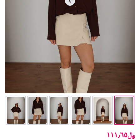
﷼١١١٫٦٥