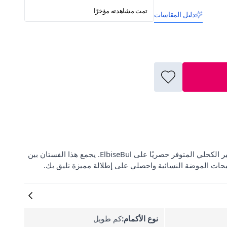
تمت مشاهدته مؤخرًا
دليل المقاسات
اكتشفي الأناقة العصرية مع فستان MOZENA القميصي المخطط القصير الكحلي المتوفر حصريًا على ElbiseBul. يجمع هذا الفستان بين
يحات الموضة النسائية واحصلي على إطلالة مميزة تليق بك.
نوع الأكمام:
كم طويل