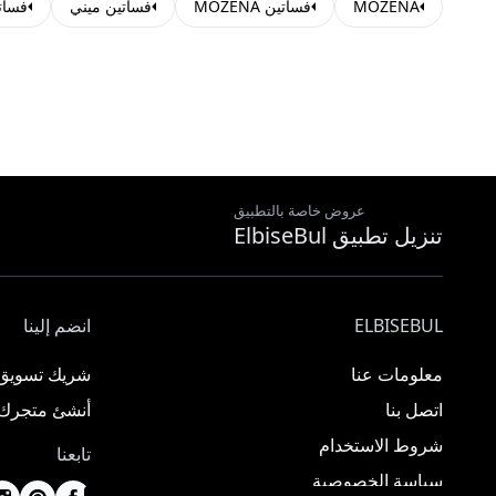
MOZENA
فساتين MOZENA
فساتين ميني
فسات
عروض خاصة بالتطبيق
تنزيل تطبيق ElbiseBul
ELBISEBUL
انضم إلينا
معلومات عنا
شريك تسويق
اتصل بنا
أنشئ متجرك
شروط الاستخدام
تابعنا
سياسة الخصوصية