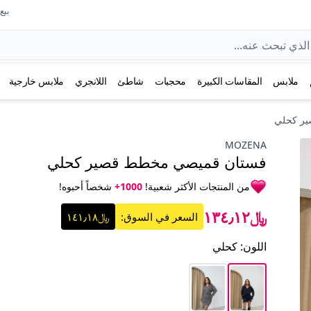
بيع عل
ملابس
المقاسات الكبيرة
محجبات
شاطئ
اللانجري
ملابس خارجية
ر كحلي
MOZENA
فستان قميصي مخطط قصير كحلي
من المنتجات الأكثر شعبية!
1000+
شخصاً أحبوه!
﷼١٣٤٫١٢
السعر في السوق:
﷼١٤١٫١٨
اللون
:
كحلي