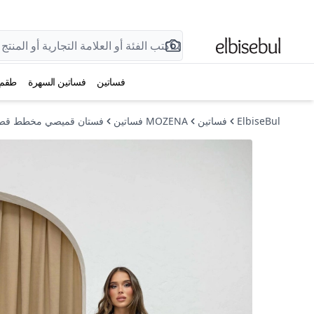
فساتين
فساتين السهرة
طقم
ElbiseBul
فساتين
MOZENA فساتين
فستان قميصي مخطط قصي