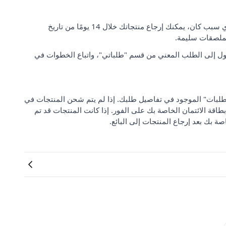
رضا العملاء وتوقعاتهم مهمان بالنسبة لنا. إذا لم تكن راضيًا عن طلبك لأي سبب كان، يمكنك إرجاع منتجاتك خلال 14 يومًا من تاريخ
لملصقات سليمة.
ل إلى الطلب المعني من قسم "طلباتي"، واتباع الخطوات في
 من "مركز دعم الطلبات" الموجود في تفاصيل طلبك. إذا لم يتم شحن المنتجات في
بطاقة الائتمان الخاصة بك على الفور. إذا كانت المنتجات قد تم
صة بك بعد إرجاع المنتجات إلى البائع.