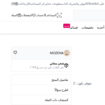
ى ElbiseBul
المؤثر والشريك التاب
معلومات عنا
مركز المساعدة
الإرجاعات
AR
المساعد
حساب
المفضلات
السلة
جديد
أحذية
تخفيضات
قسائم
MOZENA
شحن مجاني
على الطلبات التي تزيد عن ﷼١٬١٢٩
تفاصيل المنتج
متوفر بلون : 2
اطرح سؤالاً
المنتجات ذات الصلة