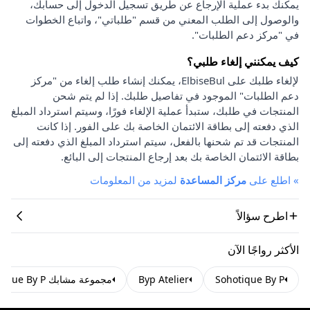
يمكنك بدء عملية الإرجاع عن طريق تسجيل الدخول إلى حسابك،
والوصول إلى الطلب المعني من قسم "طلباتي"، واتباع الخطوات
في "مركز دعم الطلبات".
كيف يمكنني إلغاء طلبي؟
لإلغاء طلبك على ElbiseBul، يمكنك إنشاء طلب إلغاء من "مركز
دعم الطلبات" الموجود في تفاصيل طلبك. إذا لم يتم شحن
المنتجات في طلبك، ستبدأ عملية الإلغاء فورًا، وسيتم استرداد المبلغ
الذي دفعته إلى بطاقة الائتمان الخاصة بك على الفور. إذا كانت
المنتجات قد تم شحنها بالفعل، سيتم استرداد المبلغ الذي دفعته إلى
بطاقة الائتمان الخاصة بك بعد إرجاع المنتجات إلى البائع.
»
اطلع على
مركز المساعدة
لمزيد من المعلومات
اطرح سؤالاً
الأكثر رواجًا الآن
Sohotique By P
Byp Atelier
مجموعة مشابك Sohotique By P