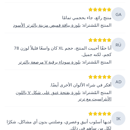
GA
منتج رائع، جاء بحجمي تمامًا
المنتج المُشتراة
:
بلوزة بياقة قميص مزينة بالترتر الأسود
RÜ
أنا حقًا أحببت المنتج، حجم XL كان واسعًا قليلاً لوزن 78
كجم، لكنه جميل.
المنتج المُشتراة
:
بلوزة سوداء برقبة V مرصعة بالترتر
AD
أفكر في شراء الألوان الأخرى أيضًا.
المنتج المُشتراة
:
بلوزة بفتحة عنق على شكل V باللون
الأنثراسيت مع ترتر
IK
لديها أسلوب أنيق وعصري، وصلتني بدون أي مشاكل، شكرًا
لكل من ساهم في ذلك.