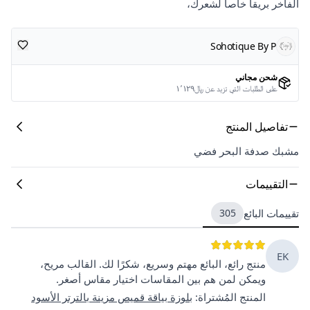
الفاخر بريقاً خاصاً لشعرك،
Sohotique By P
شحن مجاني
على الطلبات التي تزيد عن ﷼١٬١٢٩
تفاصيل المنتج
مشبك صدفة البحر فضي
التقييمات
تقييمات البائع
305
EK
منتج رائع، البائع مهتم وسريع، شكرًا لك. القالب مريح،
ويمكن لمن هم بين المقاسات اختيار مقاس أصغر.
المنتج المُشتراة
:
بلوزة بياقة قميص مزينة بالترتر الأسود