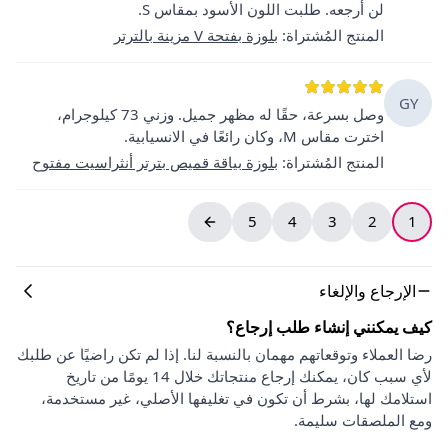
لن أرجعه. طلبت اللون الأسود بمقاس S.
المنتج المُشتراة
:
بلوزة بفتحة V مزينة بالترتر
GY
وصل بسرعة، حقًا له مظهر جميل. وزني 73 كيلوجرام،
اخترت مقاس M، وكان رائعًا في الانسيابية.
المنتج المُشتراة
:
بلوزة بياقة قميص بترتر أنثراسيت مفتوح
5
4
3
2
1
الإرجاع والإلغاء
كيف يمكنني إنشاء طلب إرجاع؟
رضا العملاء وتوقعاتهم مهمان بالنسبة لنا. إذا لم تكن راضيًا عن طلبك
لأي سبب كان، يمكنك إرجاع منتجاتك خلال 14 يومًا من تاريخ
استلامك لها، بشرط أن تكون في تغليفها الأصلي، غير مستخدمة،
ومع الملصقات سليمة.