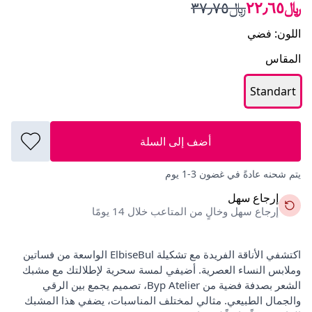
﷼٢٢٫٦٥
﷼٣٧٫٧٥
اللون
:
فضي
المقاس
Standart
أضف إلى السلة
يتم شحنه عادةً في غضون 3-1 يوم
إرجاع سهل
إرجاع سهل وخالٍ من المتاعب خلال 14 يومًا
اكتشفي الأناقة الفريدة مع تشكيلة ElbiseBul الواسعة من فساتين
وملابس النساء العصرية. أضيفي لمسة سحرية لإطلالتك مع مشبك
الشعر بصدفة فضية من Byp Atelier، تصميم يجمع بين الرقي
والجمال الطبيعي. مثالي لمختلف المناسبات، يضفي هذا المشبك