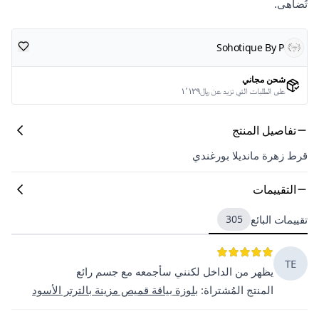
تُضاهى.
Sohotique By P
شحن مجاني
على الطلبات التي تزيد عن ﷼١٬١٢٩
تفاصيل المنتج
قرط زهرة مانديلا بورغندي
التقييمات
تقييمات البائع
305
TE
يظهر من الداخل لكنني سأجمعه مع جسم رائع
المنتج المُشتراة
:
بلوزة بياقة قميص مزينة بالترتر الأسود