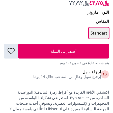
﷼٤٣٫٧٥
﷼٧٢٫٩٢
اللون
:
ماروني
المقاس
Standart
أضف إلى السلة
يتم شحنه عادةً في غضون 3-1 يوم
إرجاع سهل
إرجاع سهل وخالٍ من المتاعب خلال 14 يومًا
اكتشفي الأناقة الفريدة مع أقراط زهرة الماندفيلا البورغندية
الساحرة من Byp Atelier. استعرضي تشكيلتنا الواسعة من
المجوهرات والإكسسوارات العصرية، وتسوقي أحدث صيحات
الموضة النسائية المميزة على ElbiseBul لتتألقي بلمسة جمال لا