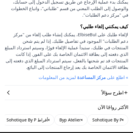
يمكنك بدء عملية الإرجاع عن طريق تسجيل الدخول إلى حسابك،
والوصول إلى الطلب المعني من قسم "طلباتي"، واتباع الخطوات
في "مركز دعم الطلبات".
كيف يمكنني إلغاء طلبي؟
لإلغاء طلبك على ElbiseBul، يمكنك إنشاء طلب إلغاء من "مركز
دعم الطلبات" الموجود في تفاصيل طلبك. إذا لم يتم شحن
المنتجات في طلبك، ستبدأ عملية الإلغاء فورًا، وسيتم استرداد المبلغ
الذي دفعته إلى بطاقة الائتمان الخاصة بك على الفور. إذا كانت
المنتجات قد تم شحنها بالفعل، سيتم استرداد المبلغ الذي دفعته إلى
بطاقة الائتمان الخاصة بك بعد إرجاع المنتجات إلى البائع.
»
اطلع على
مركز المساعدة
لمزيد من المعلومات
اطرح سؤالاً
الأكثر رواجًا الآن
Sohotique By P
Byp Atelier
أقراط Sohotique By P