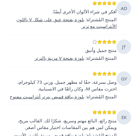
AD
أفكر في شراء الألوان الأخرى أيضًا.
المنتج المُشتراة
:
بلوزة بفتحة عنق على شكل V باللون
الأنثراسيت مع ترتر
JT
منتج جميل وأنيق
المنتج المُشتراة
:
بلوزة بفتحة V مزينة بالترتر
GY
وصل بسرعة، حقًا له مظهر جميل. وزني 73 كيلوجرام،
اخترت مقاس M، وكان رائعًا في الانسيابية.
المنتج المُشتراة
:
بلوزة بياقة قميص بترتر أنثراسيت مفتوح
EK
منتج رائع، البائع مهتم وسريع، شكرًا لك. القالب مريح،
ويمكن لمن هم بين المقاسات اختيار مقاس أصغر.
المنتج المُشتراة
:
بلوزة بياقة قميص مزينة بالترتر الأسود