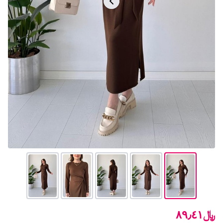
﷼٨٩٫٤١