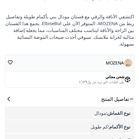
اكتشفي الأناقة والرقي مع فستان مودال بني بأكمام طويلة وتفاصيل
ربط من MOZENA، المتوفر الآن على ElbiseBul. يجمع هذا الفستان
بين الراحة والأناقة ليناسب مختلف المناسبات، مما يجعله إضافة
مثالية لخزانة ملابسك. تسوقي أحدث صيحات الموضة النسائية
بسهولة.
MOZENA
شحن مجاني
على الطلبات التي تزيد عن ﷼١٬١٢٩
تفاصيل المنتج
نوع القماش:
مودال
نوع الأكمام:
كم طويل