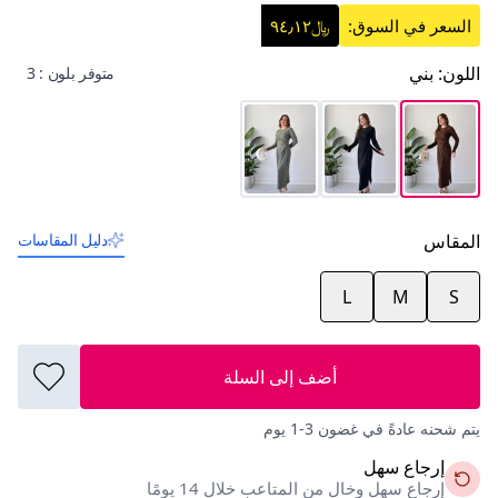
السعر في السوق:
﷼٩٤٫١٢
اللون
:
بني
متوفر بلون : 3
المقاس
دليل المقاسات
L
M
S
أضف إلى السلة
يتم شحنه عادةً في غضون 3-1 يوم
إرجاع سهل
إرجاع سهل وخالٍ من المتاعب خلال 14 يومًا