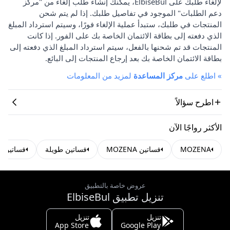
لإلغاء طلبك على ElbiseBul، يمكنك إنشاء طلب إلغاء من "مركز
دعم الطلبات" الموجود في تفاصيل طلبك. إذا لم يتم شحن
المنتجات في طلبك، ستبدأ عملية الإلغاء فورًا، وسيتم استرداد المبلغ
الذي دفعته إلى بطاقة الائتمان الخاصة بك على الفور. إذا كانت
المنتجات قد تم شحنها بالفعل، سيتم استرداد المبلغ الذي دفعته إلى
بطاقة الائتمان الخاصة بك بعد إرجاع المنتجات إلى البائع.
»
اطلع على
مركز المساعدة
لمزيد من المعلومات
اطرح سؤالاً
الأكثر رواجًا الآن
MOZENA
فساتين MOZENA
فساتين طويلة
فساتين خ
عروض خاصة بالتطبيق
تنزيل تطبيق ElbiseBul
تنزيل
تنزيل
App Store
Google Play