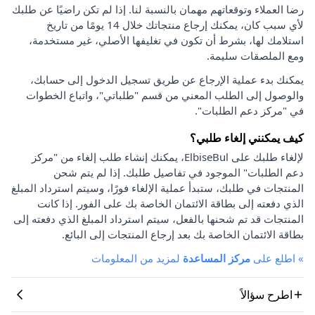
رضا العملاء وتوقعاتهم مهمان بالنسبة لنا. إذا لم تكن راضيًا عن طلبك
لأي سبب كان، يمكنك إرجاع منتجاتك خلال 14 يومًا من تاريخ
استلامك لها، بشرط أن تكون في تغليفها الأصلي، غير مستخدمة،
ومع الملصقات سليمة.
يمكنك بدء عملية الإرجاع عن طريق تسجيل الدخول إلى حسابك،
والوصول إلى الطلب المعني من قسم "طلباتي"، واتباع الخطوات
في "مركز دعم الطلبات".
كيف يمكنني إلغاء طلبي؟
لإلغاء طلبك على ElbiseBul، يمكنك إنشاء طلب إلغاء من "مركز
دعم الطلبات" الموجود في تفاصيل طلبك. إذا لم يتم شحن
المنتجات في طلبك، ستبدأ عملية الإلغاء فورًا، وسيتم استرداد المبلغ
الذي دفعته إلى بطاقة الائتمان الخاصة بك على الفور. إذا كانت
المنتجات قد تم شحنها بالفعل، سيتم استرداد المبلغ الذي دفعته إلى
بطاقة الائتمان الخاصة بك بعد إرجاع المنتجات إلى البائع.
»
اطلع على
مركز المساعدة
لمزيد من المعلومات
اطرح سؤالاً