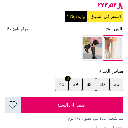
﷼٢٢٣٫٥٢
السعر في السوق:
﷼٢٣٥٫٢٨
اللون
:
بيج
متوفر بلون : 2
مقاس الحذاء
40
39
38
37
36
أضف إلى السلة
يتم شحنه عادةً في غضون 3-1 يوم
إرجاع سهل