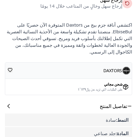
إرجاع سهل وخالٍ من المتاعب خلال 14 يومًا
اكتشفي أناقة جزم بيج من Daxtors المتوفرة الآن حصريًا على
ElbiseBul. منصتنا تقدم تشكيلة واسعة من الأحذية النسائية العصرية
التي تكمل إطلالتك بأسلوب فريد ومريح. تسوقي أحدث الصيحات
والجودة العالية لخطوات واثقة ومميزة في جميع مناسباتك، من
الكاجوال إلى الرسمي.
DAXTORS
شحن مجاني
على الطلبات التي تزيد عن ﷼١٬١٢٩
تفاصيل المنتج
النمط:
سادة
المادة:
جلد صناعي