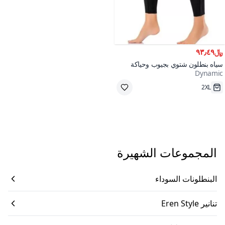
﷼٩٣٫٤٩
سياه بنطلون شتوي بجيوب وحياكة
Dynamic
مرنة
400+
2XL
المجموعات الشهيرة
البنطلونات السوداء
تنانير Eren Style