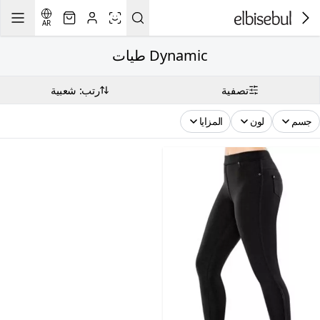
AR
Dynamic طيات
تصفية
رتب: شعبية
جسم
لون
المزايا