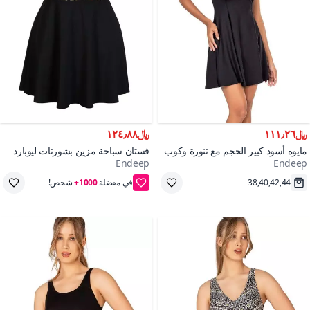
﷼١١١٫٢٦
﷼١٢٤٫٨٨
مايوه أسود كبير الحجم مع تنورة وكوب
فستان سباحة مزين بشورتات ليوبارد
Endeep
Endeep
38,40,42,44
في مفضلة
1000+
شخص!
شحن سريع
40,42,44