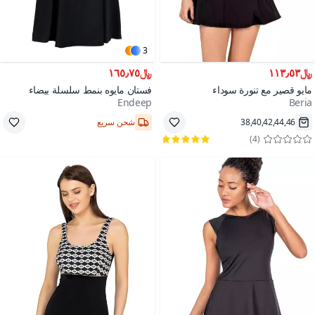
3
﷼١١٣٫٥٣
﷼١٦٥٫٧٥
مايو قصير مع تنورة سوداء
فستان مايوه بنمط سلسلة بيضاء
Endeep
Beria
21000+
38,40,42,44,46
شحن سريع
)
4
(