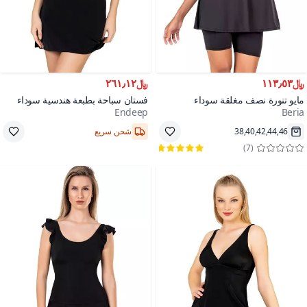
﷼١١٣٫٥٣
﷼٢٦١٫١٢
مايو تنورة نصف مغلقة سوداء
فستان سباحة بطبعة هندسية سوداء
Endeep
Beria
1000+
38,40,42,44,46
شحن سريع
)
7
(