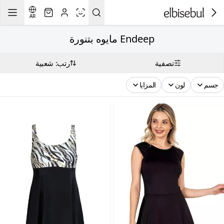
AR
Endeep مايوه بتنورة
تصفية
رتب: شعبية
جسم
لون
المزايا