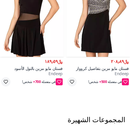
﷼٢٠٨٫٨٩
﷼١٨٩٫٥٩
فستان مايو مزين بتفاصيل كروواز
فستان مايو مزين بالتول الأسود
Endeep
Endeep
الأسود
في مفضلة
500+
شخص!
في مفضلة
700+
شخص!
38,40,42,44,46
38,40,42,44,46
المجموعات الشهيرة