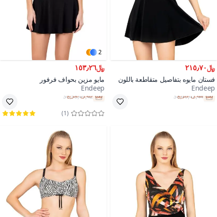
2
﷼٢١٥٫٧٠
﷼١٥٣٫٢٦
فستان مايوه بتفاصيل متقاطعة باللون
مايو مزين بحواف فرفور
Endeep
Endeep
الأسود
شحن سريع
شحن سريع
)
1
(