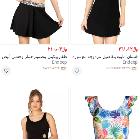
﷼٢٦١٫١٢
﷼٢١٠٫٠٣
فستان مايوه بتفاصيل مزدوجة مع تنورة
طقم بيكيني بتصميم حمار وحشي أبيض
Endeep
Endeep
سوداء
وأسود مع تنورة لامعة
شحن سريع
شحن سريع