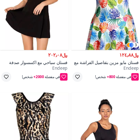
3
﷼١٢٤٫٨٨
﷼٢٠٢٫٠٨
فستان مايو مزين بتفاصيل الفراشة مع
فستان سباحي مع اكسسوار صدفة
Endeep
Endeep
تصميم ورقة بيضاء وخضراء
البحر الأسود
في مفضلة
800+
شخص!
في مفضلة
2000+
شخص!
38,40,42,44,46
38,40,42,44