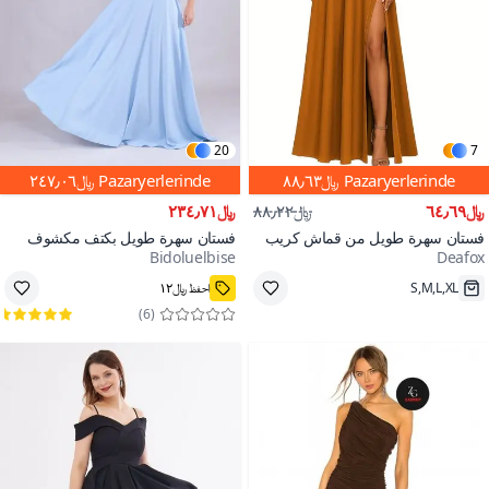
20
7
Pazaryerlerinde
﷼٨٨٫٦٣
Pazaryerlerinde
﷼٢٤٧٫٠٦
﷼٦٤٫٦٩
﷼٨٨٫٢٢
﷼٢٣٤٫٧١
فستان سهرة طويل من قماش كريب
فستان سهرة طويل بكتف مكشوف
Bidoluelbise
Deafox
بني تابا بأكتاف مكشوفة وفتحة
بلون أزرق فاتح
100+
S,M,L,XL
احفظ ﷼١٢
)
6
(