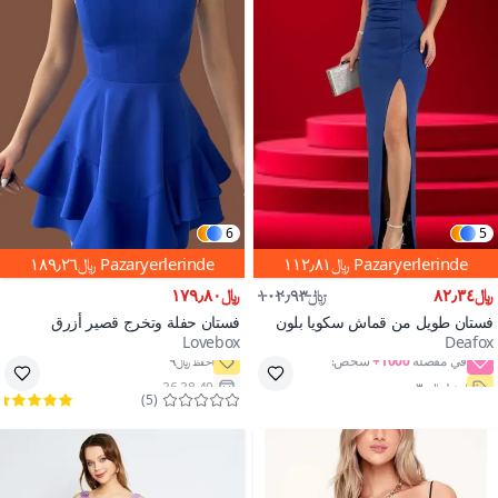
6
5
Pazaryerlerinde
﷼١١٢٫٨١
Pazaryerlerinde
﷼١٨٩٫٢٦
﷼٨٢٫٣٤
﷼١٠٢٫٩٣
﷼١٧٩٫٨٠
فستان طويل من قماش سكويا بلون
فستان حفلة وتخرج قصير أزرق
Lovebox
Deafox
أزرق سماوي
بحمالات وحافة متطايرة
1000+
احفظ ﷼٣٠
36,38,40
)
5
(