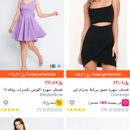
20
Pazaryerlerinde
﷼٤٥٫٣١
Pazaryerlerinde
﷼٢٦٤٫٧١
﷼٤٣٫٠٤
﷼٢٥١٫٤٧
فستان سهرة ضيق برباط بحزام غير
فستان سهرة كلوش بكسرات وياقة V
Bidoluelbise
Charango
متماثل بتفاصيل بطن ميني أسود
مزين بأزرار وزخرفة فيونكة على
800+
الظهر مزود بحمالات Leylak Mini
قسيمة خصم 5%
34,36,38,40,42,44,46,48,50,52,54
)
7
(
)
10
(