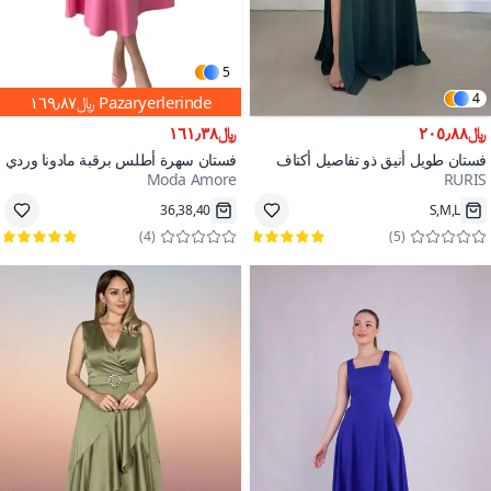
5
4
Pazaryerlerinde
﷼١٦٩٫٨٧
﷼٢٠٥٫٨٨
﷼١٦١٫٣٨
فستان طويل أنيق ذو تفاصيل أكتاف
فستان سهرة أطلس برقبة مادونا وردي
Moda Amore
RURIS
منخفضة ومزخرف باللون الأخضر
متوسط لحفل الزفاف
9
الزمردي للحفلات والتخرج
36,38,40
S,M,L
)
4
(
)
5
(