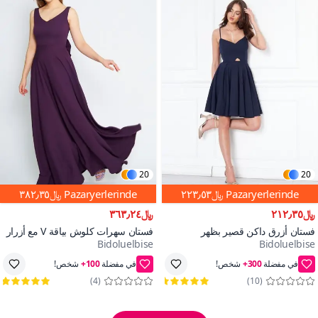
20
20
Pazaryerlerinde
﷼٢٢٣٫٥٣
Pazaryerlerinde
﷼٣٨٢٫٣٥
﷼٢١٢٫٣٥
﷼٣٦٣٫٢٤
فستان أزرق داكن قصير بظهر
فستان سهرات كلوش بياقة V مع أزرار
Bidoluelbise
Bidoluelbise
مكشوف بحمالات ورباط خلفي مع
زينة وشرائط خلفية بحمالات طويلة
100+
300+
فتحة عند البطن من قماش منسوج
بلون المُردوم
احفظ ﷼١١
احفظ ﷼١٩
ومطوي
)
4
(
)
10
(