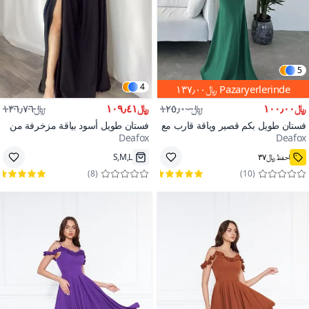
5
4
Pazaryerlerinde
﷼١٣٧٫٠٠
﷼١٠٠٫٠٠
﷼١٢٥٫٠٠
﷼١٠٩٫٤١
﷼١٣٦٫٧٦
فستان طويل بكم قصير وياقة قارب مع
فستان طويل أسود بياقة مزخرفة من
Deafox
Deafox
تفاصيل فتحة من قماش كريب باللون
قماش الكريب
9
3000+
الأخضر الزمردي
احفظ ﷼٣٧
S,M,L
)
8
(
)
10
(