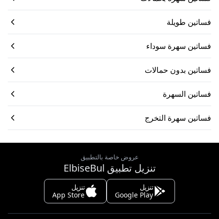
فساتين طويلة
فساتين سهرة سوداء
فساتين بدون حمالات
فساتين السهرة
فساتين سهرة التخرج
عروض خاصة بالتطبيق
تنزيل تطبيق ElbiseBul
تنزيل
تنزيل
App Store
Google Play