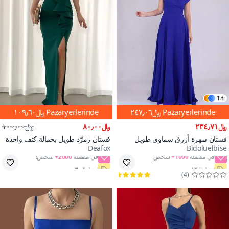
18
Pazaryerlerinde
﷼٢٤٧٫٠٦
Pazaryerlerinde
﷼١٠٩٫٦٠
﷼٢٣٤٫٧١
﷼٨٠٫٠٠
﷼١٠٠٫٠٠
فستان سهرة أزرق سماوي طويل
فستان زمرّد طويل بحمالة كتف واحدة
Deafox
Bidoluelbise
بفتحة رقبة قارب
وفتحة مزخرفة من دي فوكس
2000+
1000+
احفظ ﷼١٢
احفظ ﷼٣٠
)
4
(