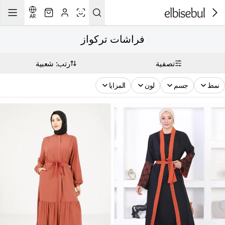
AR
فراشات تركواز
تصفية
رتب: شعبية
نمط
جسم
لون
المزايا