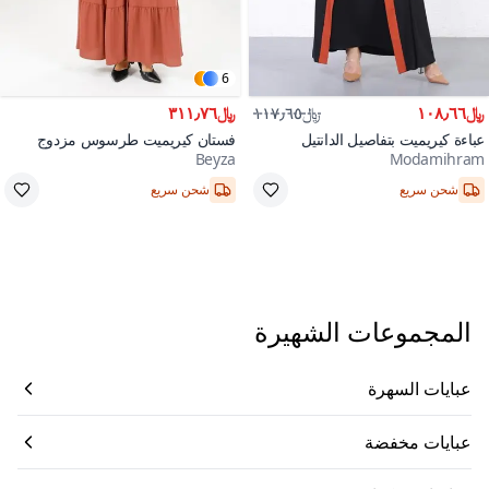
6
﷼١٠٨٫٦٦
﷼١١٧٫٦٥
﷼٣١١٫٧٦
عباءة كيريميت بتفاصيل الدانتيل
فستان كيريميت طرسوس مزدوج
Beyza
Modamihram
الطبقات بحزام متحرك
شحن سريع
شحن سريع
المجموعات الشهيرة
عبايات السهرة
عبايات مخفضة