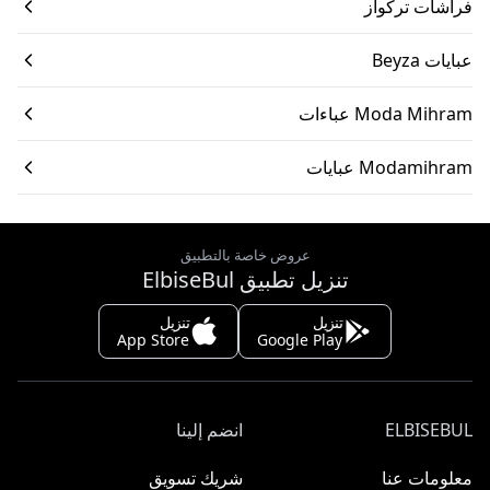
فراشات تركواز
عبايات Beyza
Moda Mihram عباءات
Modamihram عبايات
عروض خاصة بالتطبيق
تنزيل تطبيق ElbiseBul
تنزيل
تنزيل
App Store
Google Play
ELBISEBUL
انضم إلينا
معلومات عنا
شريك تسويق