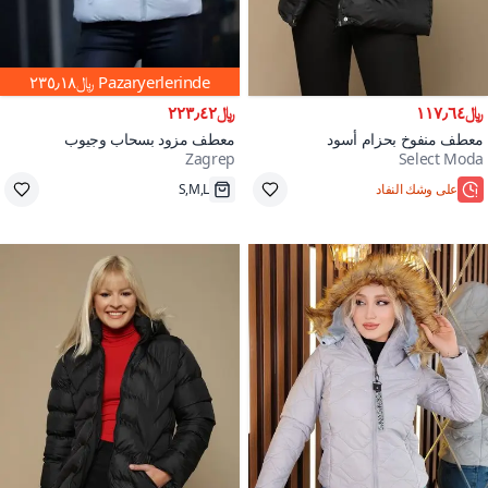
Pazaryerlerinde
﷼٢٣٥٫١٨
﷼١١٧٫٦٤
﷼٢٢٣٫٤٢
معطف منفوخ بحزام أسود
معطف مزود بسحاب وجيوب
Zagrep
Select Moda
على وشك النفاد
S,M,L