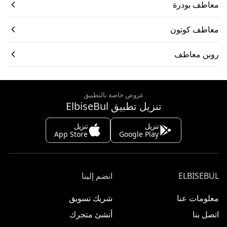
معاطف بودرة
معاطف كوتون
روبن معاطف
عروض خاصة بالتطبيق
تنزيل تطبيق ElbiseBul
تنزيل
تنزيل
App Store
Google Play
ELBISEBUL
انضم إلينا
معلومات عنا
شريك تسويق
اتصل بنا
أنشئ متجرك