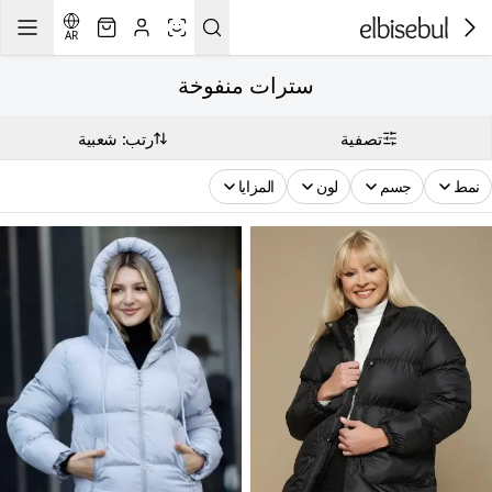
AR
سترات منفوخة
تصفية
رتب: شعبية
نمط
جسم
لون
المزايا