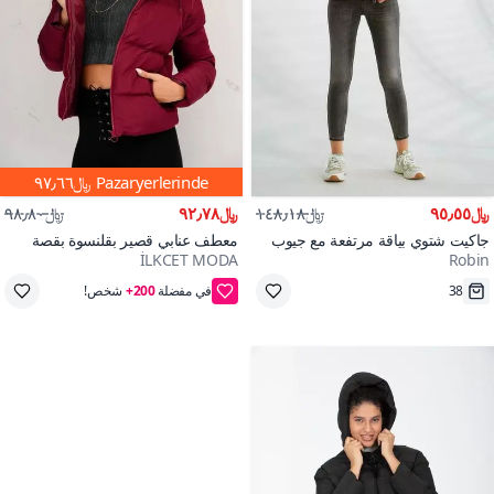
Pazaryerlerinde
﷼٩٧٫٦٦
﷼٩٥٫٥٥
﷼١٤٨٫١٨
﷼٩٢٫٧٨
﷼٩٨٫٨٠
جاكيت شتوي بياقة مرتفعة مع جيوب
معطف عنابي قصير بقلنسوة بقصة
İLKCET MODA
Robin
عادية
200+
على وشك النفاد
احفظ ﷼٥