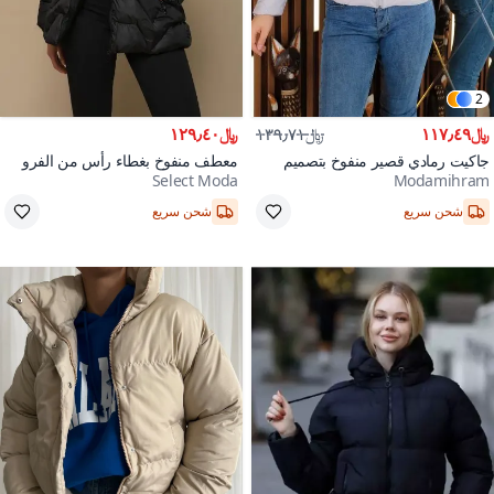
2
﷼١١٧٫٤٩
﷼١٣٩٫٧١
﷼١٢٩٫٤٠
جاكيت رمادي قصير منفوخ بتصميم
معطف منفوخ بغطاء رأس من الفرو
Select Moda
Modamihram
مبطن
الأسود
شحن سريع
شحن سريع