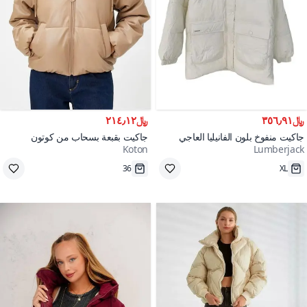
﷼٣٥٦٫٩١
﷼٢١٤٫١٢
جاكيت منفوخ بلون الفانيليا العاجي
جاكيت بقبعة بسحاب من كوتون
Koton
Lumberjack
على وشك النفاد
على وشك النفاد