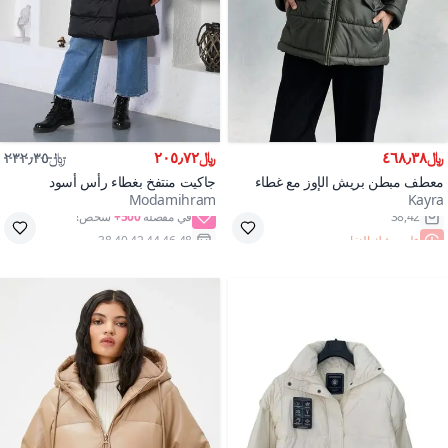
﷼٤٦٨٫٣٨
﷼٢٠٥٫٧٢
﷼٢٣٢٫٣٥
معطف مبطن بريش الإوز مع غطاء
جاكيت منتفخ بغطاء رأس أسود
Modamihram
Kayra
رأس بلون كاكي
500+
على وشك النفاد
38,40,42,44,46,48