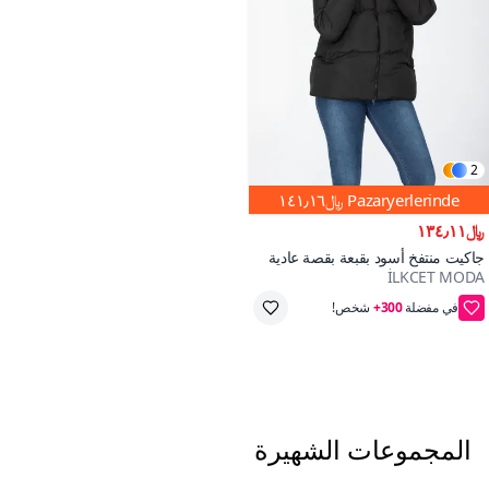
2
Pazaryerlerinde
﷼١٤١٫١٦
﷼١٣٤٫١١
جاكيت منتفخ أسود بقبعة بقصة عادية
İLKCET MODA
300+
احفظ ﷼٧
المجموعات الشهيرة